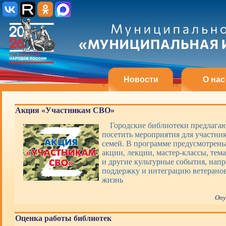
Новости
О нас
Акция «Участникам СВО»
Городские библиотеки предлагаю
посетить мероприятия для участни
семей. В программе предусмотрены
акции, лекции, мастер-классы, тем
и другие культурные события, нап
поддержку и интеграцию ветерано
жизнь
Опу
Оценка работы библиотек