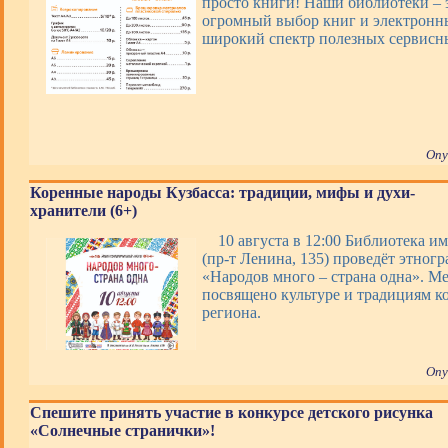
просто книги! Наши библиотеки – э
огромный выбор книг и электронны
широкий спектр полезных сервис
Опу
Коренные народы Кузбасса: традиции, мифы и духи-
хранители (6+)
10 августа в 12:00 Библиотека им
(пр-т Ленина, 135) проведёт этног
«Народов много – страна одна». М
посвящено культуре и традициям к
региона.
Опу
Спешите принять участие в конкурсе детского рисунка
«Солнечные странички»!