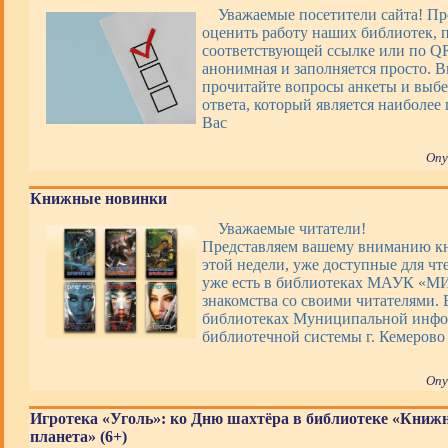
Уважаемые посетители сайта! П
оценить работу наших библиотек, 
соответствующей ссылке или по QR
анонимная и заполняется просто. 
прочитайте вопросы анкеты и выбе
ответа, который является наиболее
Вас
Опу
Книжные новинки
Уважаемые читатели!
Представляем вашему вниманию 
этой недели, уже доступные для чт
уже есть в библиотеках МАУК «М
знакомства со своими читателями. 
библиотеках Муниципальной инфо
библиотечной системы г. Кемерово
Опу
Игротека «Уголь»: ко Дню шахтёра в библиотеке «Книж
планета» (6+)