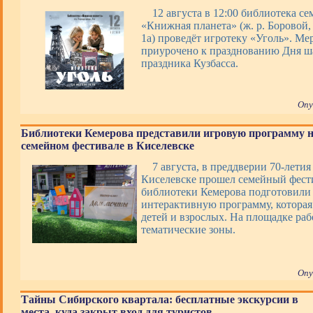
12 августа в 12:00 библиотека с
«Книжная планета» (ж. р. Боровой, 
1а) проведёт игротеку «Уголь». Ме
приурочено к празднованию Дня ша
праздника Кузбасса.
Опу
Библиотеки Кемерова представили игровую программу 
семейном фестивале в Киселевске
7 августа, в преддверии 70-летия
Киселевске прошел семейный фести
библиотеки Кемерова подготовили 
интерактивную программу, которая
детей и взрослых. На площадке раб
тематические зоны.
Опу
Тайны Сибирского квартала: бесплатные экскурсии в
места, куда закрыт вход для туристов