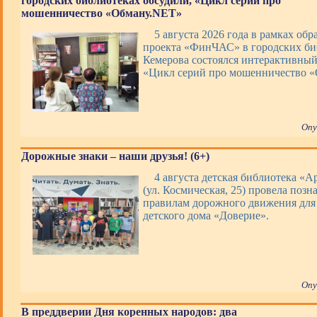
городских библиотеках обсудили, «Цикл серий про
мошенничество «Обману.NET»
5 августа 2026 года в рамках обр
проекта «ФинЧАС» в городских би
Кемерова состоялся интерактивны
«Цикл серий про мошенничество 
Опу
Дорожные знаки – наши друзья! (6+)
4 августа детская библиотека «А
(ул. Космическая, 25) провела позн
правилам дорожного движения для
детского дома «Доверие».
Опу
В преддверии Дня коренных народов: два