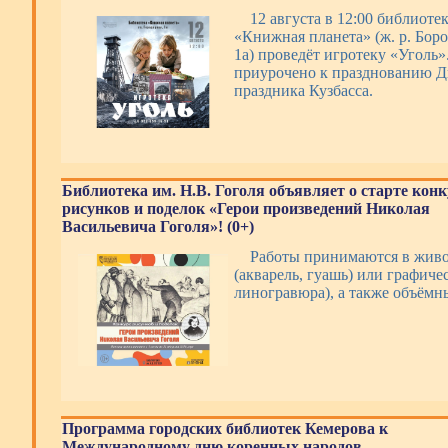
12 августа в 12:00 библиоте
«Книжная планета» (ж. р. Боро
1а) проведёт игротеку «Уголь
приурочено к празднованию Дн
праздника Кузбасса.
Библиотека им. Н.В. Гоголя объявляет о старте кон
рисунков и поделок «Герои произведений Николая
Васильевича Гоголя»! (0+)
Работы принимаются в жив
(акварель, гуашь) или графиче
линогравюра), а также объём
Программа городских библиотек Кемерова к
Международному дню коренных народов