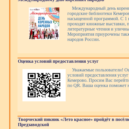
Международный день корен
городские библиотеки Кемеро
насыщенной программой. С 1 п
проходят книжные выставки, п
литературные чтения и уличны
Мероприятия приурочены такж
народов России.
Оценка условий предоставления услуг
Уважаемые пользователи! О
условий предоставления усл
Кемерово. Просим Вас перейти
по QR. Ваша оценка поможет н
Творческий пикник «Лето красное» пройдёт в посёл
Предзаводской