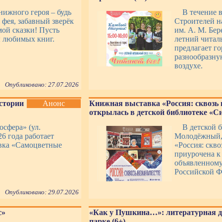
ижного героя – будь
В течение в
 фея, забавный зверёк
Строителей н
мой сказки! Пусть
им. А. М. Бер
 любимых книг.
летний читал
предлагает г
разнообразну
воздухе.
Опубликовано: 27.07.2026
стории
Анонс
Книжная выставка «Россия: сквозь 
открылась в детской библиотеке «С
сфера» (ул.
В детской 
26 года работает
Молодёжный, 
вка «Самоцветные
«Россия: скво
приурочена к
объявленному
Российской Ф
Опубликовано: 29.07.2026
с»
«Как у Пушкина…»: литературная д
парке (6+)