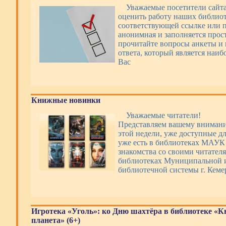
Уважаемые посетители сайт
оценить работу наших библиот
соответствующей ссылке или п
анонимная и заполняется прос
прочитайте вопросы анкеты и 
ответа, который является наи
Вас
Книжные новинки
Уважаемые читатели!
Представляем вашему вниман
этой недели, уже доступные дл
уже есть в библиотеках МАУ
знакомства со своими читателя
библиотеках Муниципальной 
библиотечной системы г. Кеме
Игротека «Уголь»: ко Дню шахтёра в библиотеке «
планета» (6+)