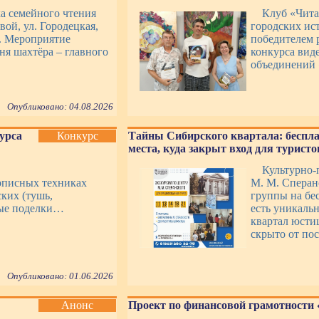
ка семейного чтения
Клуб «Чит
вой, ул. Городецкая,
городских ист
». Мероприятие
победителем 
я шахтёра – главного
конкурса вид
объединений 
Опубликовано: 04.08.2026
курса
Конкурс
Тайны Сибирского квартала: беспла
места, куда закрыт вход для туристо
Культурно-
описных техниках
М. М. Сперан
ских (тушь,
группы на бес
ные поделки…
есть уникаль
квартал юсти
скрыто от пос
Опубликовано: 01.06.2026
Анонс
Проект по финансовой грамотности