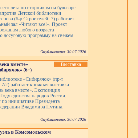
сего лета по вторникам на бульваре
апротив Детской библиотеки
еснева (б-р Строителей, 7) работает
ьный зал «Читают все!». Проект
орожанам любого возраста
ю досуговую программу на свежем
Опубликовано: 30.07.2026
века вместе»
Выставка
ибирячок» (6+)
библиотеке «Сибирячок» (пр-т
7/2) работает книжная выставка
зь века вместе». Экспозиция
 Году единства народов России,
 по инициативе Президента
едерации Владимира Путина.
Опубликовано: 30.07.2026
уэль в Комсомольском