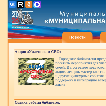
Новости
Акция «Участникам СВО»
Городские библиотеки пред
посетить мероприятия для уча
семей. В программе предусмот
акции, лекции, мастер-классы,
и другие культурные события,
поддержку и интеграцию вете
жизнь
Оценка работы библиотек