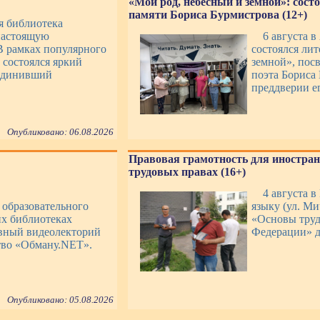
«Мой род, небесный и земной»: сост
памяти Бориса Бурмистрова (12+)
ая библиотека
настоящую
6 августа в
В рамках популярного
состоялся ли
 состоялся яркий
земной», пос
ъединивший
поэта Бориса
преддверии ег
Опубликовано: 06.08.2026
Правовая грамотность для иностран
трудовых правах (16+)
4 августа 
х образовательного
языку (ул. Ми
х библиотеках
«Основы труд
ивный видеолекторий
Федерации» д
тво «Обману.NET».
Опубликовано: 05.08.2026