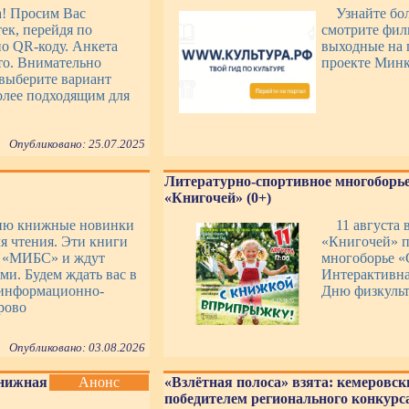
а! Просим Вас
Узнайте бо
ек, перейдя по
смотрите фил
о QR-коду. Анкета
выходные на 
то. Внимательно
проекте Минк
выберите вариант
более подходящим для
Опубликовано: 25.07.2025
Литературно-спортивное многоборье
«Книгочей» (0+)
ию книжные новинки
11 августа 
я чтения. Эти книги
«Книгочей» п
К «МИБС» и ждут
многоборье «
ми. Будем ждать вас в
Интерактивна
информационно-
Дню физкульт
рово
Опубликовано: 03.08.2026
Книжная
Анонс
«Взлётная полоса» взята: кемеровск
победителем регионального конкурса