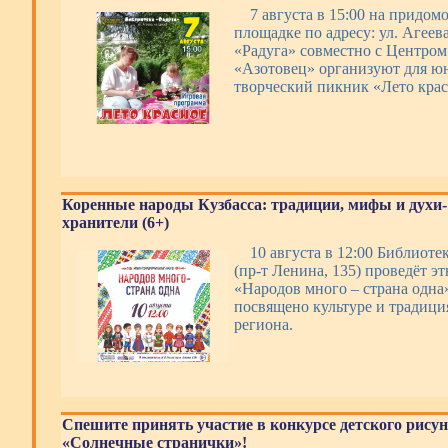
7 августа в 15:00 на придом
площадке по адресу: ул. Агеева
«Радуга» совместно с Центром
«Азотовец» организуют для ю
творческий пикник «Лето крас
Коренные народы Кузбасса: традиции, мифы и духи-
хранители (6+)
10 августа в 12:00 Библиотек
(пр-т Ленина, 135) проведёт э
«Народов много – страна одна
посвящено культуре и традиц
региона.
Спешите принять участие в конкурсе детского рису
«Солнечные странички»!