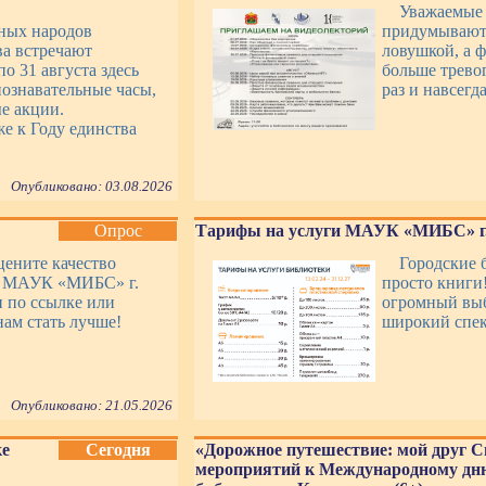
Уважаемые
ных народов
придумывают 
ва встречают
ловушкой, а 
о 31 августа здесь
больше трево
ознавательные часы,
раз и навсег
е акции.
е к Году единства
Опубликовано: 03.08.2026
Опрос
Тарифы на услуги МАУК «МИБС» г.
цените качество
Городские 
уг МАУК «МИБС» г.
просто книги
 по ссылке или
огромный выб
ам стать лучше!
широкий спек
Опубликовано: 21.05.2026
ке
Сегодня
«Дорожное путешествие: мой друг С
мероприятий к Международному дню