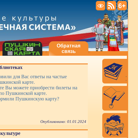
Обратная
связь
блиотеках
вили для Вас ответы на частые
шкинской карте.
те Вы можете приобрести билеты на
по Пушкинской карте.
ормили Пушкинскую карту?
Опубликовано: 01.01.2024
культуре