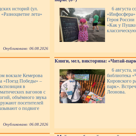
дских историй (ул.
6 августа 
т «Разноцветие лета»
«Инфосфера» 
Героя России
«Как у Пушки
классическую
Опубликовано: 06.08.2026
Книги, мел, викторина: «Читай-парк»
6 августа, 
ом вокзале Кемерова
библиотека «
ка «Поезд Победы» –
Кировского р
экспозиция в
парк». Встре
ематических вагонов с
Леонова.
гий, объёмного звука
гружают посетителей
казывают о подвиге
Опубликовано: 06.08.2026