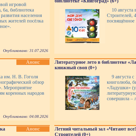
библиотеке «Книгоград» (6+)
овой игровой
, 6а, библиотека
10 августа 
 развития населения
Строителей, 4
ных жителей посёлка
посвящённое
ное».
Опубликовано: 31.07.2026
Анонс
Литературное лето в библиотеке «Л
книжный своп (0+)
а им. Н. В. Гоголя
9 августа с
тнографический обзор
книголюба, б
». Мероприятие
«Ладушки» (у
иям коренных народов
литературную
совершила – л
Опубликовано: 04.08.2026
нка
Анонс
Летний читальный зал «Читают все!
Строителей (0+)