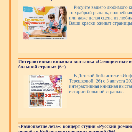
Рисуйте вашего любимого кн
то храбрый рыцарь, волшебная
или даже целая сцена из люби
Ваши краски оживят страницы
Интерактивная книжная выставка «Самоцветные и
большой страны» (6+)
В Детской библиотеке «Инфо
Терешковой, 26) с 3 августа 20
интерактивная книжная выста
истории большой страны».
«Разноцветие лета»: концерт студии «Русский роман
прошёл в Библиотеке городских историй (6+)