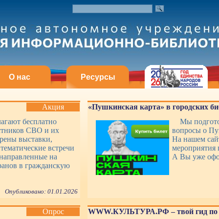
О нас
Ресурсы
Акция
«Пушкинская карта» в городских би
лагают бесплатно
Мы подгото
стников СВО и их
вопросы о Пу
рены выставки,
На нашем сай
 тематические встречи
мероприятия 
 направленные на
А Вы уже оф
ранов в гражданскую
Опубликовано: 01.01.2026
Опрос
WWW.КУЛЬТУРА.РФ – твой гид по 