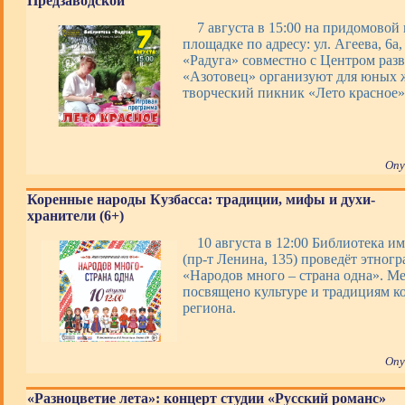
Предзаводской
7 августа в 15:00 на придомовой
площадке по адресу: ул. Агеева, 6а
«Радуга» совместно с Центром раз
«Азотовец» организуют для юных 
творческий пикник «Лето красное»
Опу
Коренные народы Кузбасса: традиции, мифы и духи-
хранители (6+)
10 августа в 12:00 Библиотека им
(пр-т Ленина, 135) проведёт этног
«Народов много – страна одна». М
посвящено культуре и традициям к
региона.
Опу
«Разноцветие лета»: концерт студии «Русский романс»