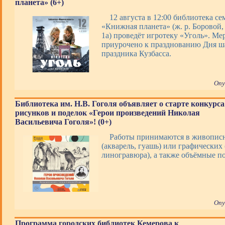
планета» (6+)
12 августа в 12:00 библиотека с
«Книжная планета» (ж. р. Боровой, 
1а) проведёт игротеку «Уголь». Ме
приурочено к празднованию Дня ша
праздника Кузбасса.
Опу
Библиотека им. Н.В. Гоголя объявляет о старте конкурса
рисунков и поделок «Герои произведений Николая
Васильевича Гоголя»! (0+)
Работы принимаются в живопис
(акварель, гуашь) или графических 
линогравюра), а также объёмные 
Опу
Программа городских библиотек Кемерова к