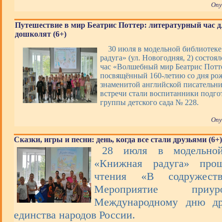
Опу
Путешествие в мир Беатрис Поттер: литературный час д
дошколят (6+)
30 июля в модельной библиотек
радуга» (ул. Новогодняя, 2) состоя
час «Волшебный мир Беатрис Потт
посвящённый 160-летию со дня ро
знаменитой английской писательн
встречи стали воспитанники подго
группы детского сада № 228.
Опу
Сказки, игры и песни: день, когда все стали друзьями (6+)
28 июля в модельной
«Книжная радуга» про
чтения «В содружеств
Мероприятие при
Международному дню др
единства народов России.