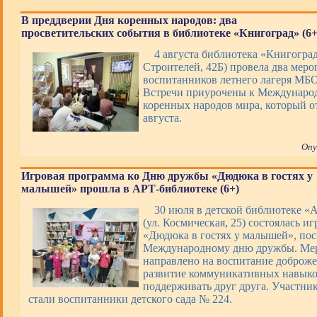
В преддверии Дня коренных народов: два
просветительских события в библиотеке «Книгоград» (6+
4 августа библиотека «Книгоград
Строителей, 42Б) провела два меро
воспитанников летнего лагеря М
Встречи приурочены к Междунаро
коренных народов мира, который о
августа.
Опу
Игровая программа ко Дню дружбы «Дюдюка в гостях у
малышей» прошла в АРТ-библиотеке (6+)
30 июля в детской библиотеке «
(ул. Космическая, 25) состоялась и
«Дюдюка в гостях у малышей», по
Международному дню дружбы. Ме
направлено на воспитание доброже
развитие коммуникативных навыко
поддерживать друг друга. Участни
стали воспитанники детского сада № 224.