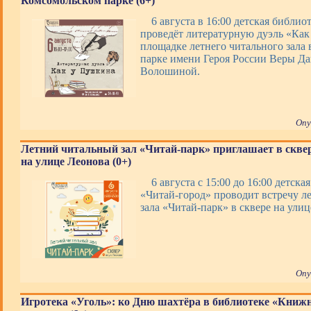
Комсомольском парке (6+)
6 августа в 16:00 детская библи
проведёт литературную дуэль «Как
площадке летнего читального зала
парке имени Героя России Веры Д
Волошиной.
Опу
Летний читальный зал «Читай-парк» приглашает в скве
на улице Леонова (0+)
6 августа с 15:00 до 16:00 детска
«Читай-город» проводит встречу л
зала «Читай-парк» в сквере на улиц
Опу
Игротека «Уголь»: ко Дню шахтёра в библиотеке «Книж