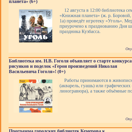
планета» (6+)
12 августа в 12:00 библиотека с
«Книжная планета» (ж. р. Боровой, 
1а) проведёт игротеку «Уголь». Ме
приурочено к празднованию Дня ша
праздника Кузбасса.
Опу
Библиотека им. Н.В. Гоголя объявляет о старте конкурса
рисунков и поделок «Герои произведений Николая
Васильевича Гоголя»! (0+)
Работы принимаются в живопис
(акварель, гуашь) или графических 
линогравюра), а также объёмные 
Опу
Программа городских библиотек Кемерова к