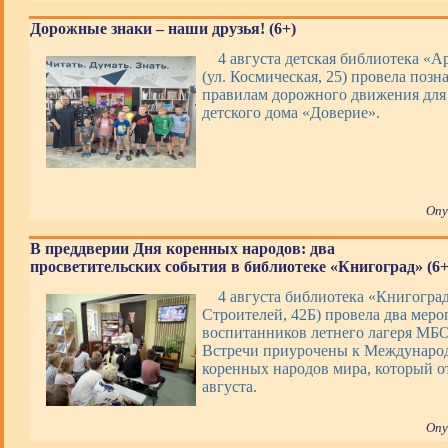
Дорожные знаки – наши друзья! (6+)
4 августа детская библиотека «А
(ул. Космическая, 25) провела позн
правилам дорожного движения для
детского дома «Доверие».
Опу
В преддверии Дня коренных народов: два
просветительских события в библиотеке «Книгоград» (6+
4 августа библиотека «Книгоград
Строителей, 42Б) провела два меро
воспитанников летнего лагеря М
Встречи приурочены к Междунаро
коренных народов мира, который о
августа.
Опу