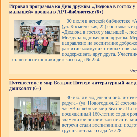
Игровая программа ко Дню дружбы «Дюдюка в гостях у
малышей» прошла в АРТ-библиотеке (6+)
30 июля в детской библиотеке «
(ул. Космическая, 25) состоялась и
«Дюдюка в гостях у малышей», по
Международному дню дружбы. Ме
направлено на воспитание доброже
развитие коммуникативных навыко
поддерживать друг друга. Участни
стали воспитанники детского сада № 224.
Опу
Путешествие в мир Беатрис Поттер: литературный час д
дошколят (6+)
30 июля в модельной библиотек
радуга» (ул. Новогодняя, 2) состоя
час «Волшебный мир Беатрис Потт
посвящённый 160-летию со дня ро
знаменитой английской писательн
встречи стали воспитанники подго
группы детского сада № 228.