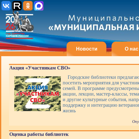
Новости
О нас
Акция «Участникам СВО»
Городские библиотеки предлагаю
посетить мероприятия для участни
семей. В программе предусмотрены
акции, лекции, мастер-классы, тем
и другие культурные события, нап
поддержку и интеграцию ветерано
жизнь
Опу
Оценка работы библиотек