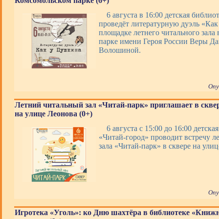
Комсомольском парке (6+)
6 августа в 16:00 детская библи
проведёт литературную дуэль «Как
площадке летнего читального зала
парке имени Героя России Веры Д
Волошиной.
Опу
Летний читальный зал «Читай-парк» приглашает в скве
на улице Леонова (0+)
6 августа с 15:00 до 16:00 детска
«Читай-город» проводит встречу л
зала «Читай-парк» в сквере на улиц
Опу
Игротека «Уголь»: ко Дню шахтёра в библиотеке «Книж