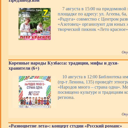
Предзаводской
7 августа в 15:00 на придомовой
площадке по адресу: ул. Агеева, 6а
«Радуга» совместно с Центром раз
«Азотовец» организуют для юных 
творческий пикник «Лето красное»
Опу
Коренные народы Кузбасса: традиции, мифы и духи-
хранители (6+)
10 августа в 12:00 Библиотека им
(пр-т Ленина, 135) проведёт этног
«Народов много – страна одна». М
посвящено культуре и традициям к
региона.
Опу
«Разноцветие лета»: концерт студии «Русский романс»