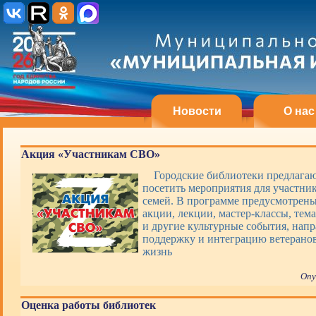
Новости
О нас
Акция «Участникам СВО»
Городские библиотеки предлагаю
посетить мероприятия для участни
семей. В программе предусмотрены
акции, лекции, мастер-классы, тем
и другие культурные события, нап
поддержку и интеграцию ветерано
жизнь
Опу
Оценка работы библиотек