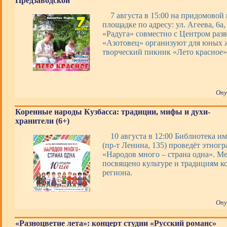
Предзаводской
7 августа в 15:00 на придомовой
площадке по адресу: ул. Агеева, 6а
«Радуга» совместно с Центром раз
«Азотовец» организуют для юных 
творческий пикник «Лето красное»
Опу
Коренные народы Кузбасса: традиции, мифы и духи-
хранители (6+)
10 августа в 12:00 Библиотека им
(пр-т Ленина, 135) проведёт этног
«Народов много – страна одна». М
посвящено культуре и традициям к
региона.
Опу
«Разноцветие лета»: концерт студии «Русский романс»