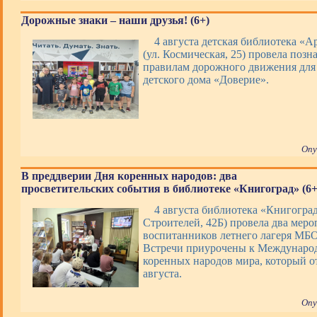
Дорожные знаки – наши друзья! (6+)
4 августа детская библиотека «А
(ул. Космическая, 25) провела позн
правилам дорожного движения для
детского дома «Доверие».
Опу
В преддверии Дня коренных народов: два
просветительских события в библиотеке «Книгоград» (6+
4 августа библиотека «Книгоград
Строителей, 42Б) провела два меро
воспитанников летнего лагеря М
Встречи приурочены к Междунаро
коренных народов мира, который о
августа.
Опу