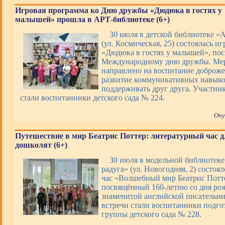
Игровая программа ко Дню дружбы «Дюдюка в гостях у
малышей» прошла в АРТ-библиотеке (6+)
30 июля в детской библиотеке «
(ул. Космическая, 25) состоялась и
«Дюдюка в гостях у малышей», по
Международному дню дружбы. Ме
направлено на воспитание доброже
развитие коммуникативных навыко
поддерживать друг друга. Участни
стали воспитанники детского сада № 224.
Опу
Путешествие в мир Беатрис Поттер: литературный час д
дошколят (6+)
30 июля в модельной библиотек
радуга» (ул. Новогодняя, 2) состоя
час «Волшебный мир Беатрис Потт
посвящённый 160-летию со дня ро
знаменитой английской писательн
встречи стали воспитанники подго
группы детского сада № 228.