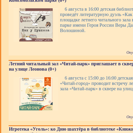
Комсомольском парке (6+)
6 августа в 16:00 детская библи
проведёт литературную дуэль «Как
площадке летнего читального зала
парке имени Героя России Веры Д
Волошиной.
Опу
Летний читальный зал «Читай-парк» приглашает в скве
на улице Леонова (0+)
6 августа с 15:00 до 16:00 детска
«Читай-город» проводит встречу л
зала «Читай-парк» в сквере на улиц
Опу
Игротека «Уголь»: ко Дню шахтёра в библиотеке «Книж