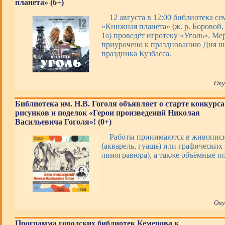
планета» (6+)
12 августа в 12:00 библиотека с
«Книжная планета» (ж. р. Боровой, 
1а) проведёт игротеку «Уголь». Ме
приурочено к празднованию Дня ша
праздника Кузбасса.
Опу
Библиотека им. Н.В. Гоголя объявляет о старте конкурса
рисунков и поделок «Герои произведений Николая
Васильевича Гоголя»! (0+)
Работы принимаются в живопис
(акварель, гуашь) или графических 
линогравюра), а также объёмные 
Опу
Программа городских библиотек Кемерова к