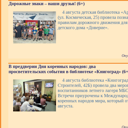
Дорожные знаки – наши друзья! (6+)
4 августа детская библиотека «А
(ул. Космическая, 25) провела позн
правилам дорожного движения для
детского дома «Доверие».
Опу
В преддверии Дня коренных народов: два
просветительских события в библиотеке «Книгоград» (6+
4 августа библиотека «Книгоград
Строителей, 42Б) провела два меро
воспитанников летнего лагеря М
Встречи приурочены к Междунаро
коренных народов мира, который о
августа.
Опу