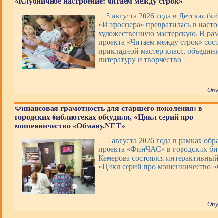
«Клубничное настроение: читаем между строк»
5 августа 2026 года в Детская би
«Инфосфера» превратилась в наст
художественную мастерскую. В ра
проекта «Читаем между строк» сос
прикладной мастер-класс, объеди
литературу и творчество.
Опу
Финансовая грамотность для старшего поколения: в
городских библиотеках обсудили, «Цикл серий про
мошенничество «Обману.NET»
5 августа 2026 года в рамках обр
проекта «ФинЧАС» в городских би
Кемерова состоялся интерактивны
«Цикл серий про мошенничество 
Опу