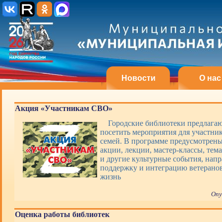
Новости
О нас
Акция «Участникам СВО»
Городские библиотеки предлагаю
посетить мероприятия для участни
семей. В программе предусмотрены
акции, лекции, мастер-классы, тем
и другие культурные события, нап
поддержку и интеграцию ветерано
жизнь
Опу
Оценка работы библиотек