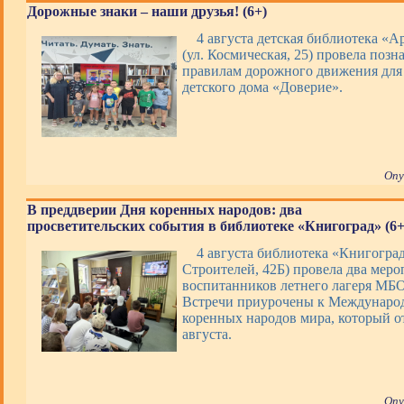
Дорожные знаки – наши друзья! (6+)
4 августа детская библиотека «А
(ул. Космическая, 25) провела позн
правилам дорожного движения для
детского дома «Доверие».
Опу
В преддверии Дня коренных народов: два
просветительских события в библиотеке «Книгоград» (6+
4 августа библиотека «Книгоград
Строителей, 42Б) провела два меро
воспитанников летнего лагеря М
Встречи приурочены к Междунаро
коренных народов мира, который о
августа.
Опу