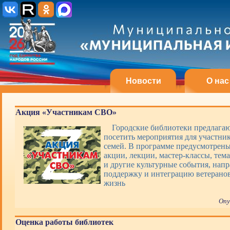
Новости
О нас
Акция «Участникам СВО»
Городские библиотеки предлагаю
посетить мероприятия для участни
семей. В программе предусмотрены
акции, лекции, мастер-классы, тем
и другие культурные события, нап
поддержку и интеграцию ветерано
жизнь
Опу
Оценка работы библиотек