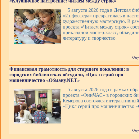
«Клубничное настроение: читаем между строк»
5 августа 2026 года в Детская би
«Инфосфера» превратилась в наст
художественную мастерскую. В ра
проекта «Читаем между строк» сос
прикладной мастер-класс, объеди
литературу и творчество.
Опу
Финансовая грамотность для старшего поколения: в
городских библиотеках обсудили, «Цикл серий про
мошенничество «Обману.NET»
5 августа 2026 года в рамках обр
проекта «ФинЧАС» в городских би
Кемерова состоялся интерактивны
«Цикл серий про мошенничество 
Опу