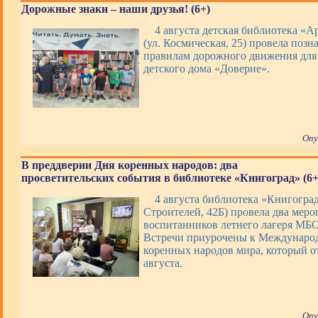
Дорожные знаки – наши друзья! (6+)
4 августа детская библиотека «А
(ул. Космическая, 25) провела позн
правилам дорожного движения для
детского дома «Доверие».
Опу
В преддверии Дня коренных народов: два
просветительских события в библиотеке «Книгоград» (6+
4 августа библиотека «Книгоград
Строителей, 42Б) провела два меро
воспитанников летнего лагеря М
Встречи приурочены к Междунаро
коренных народов мира, который о
августа.
Опу