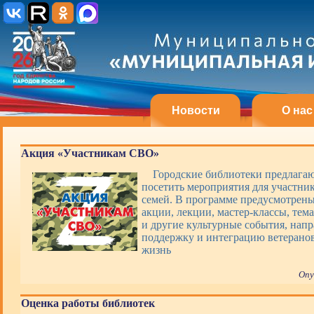
Новости
О нас
Акция «Участникам СВО»
Городские библиотеки предлагаю
посетить мероприятия для участни
семей. В программе предусмотрены
акции, лекции, мастер-классы, тем
и другие культурные события, нап
поддержку и интеграцию ветерано
жизнь
Опу
Оценка работы библиотек