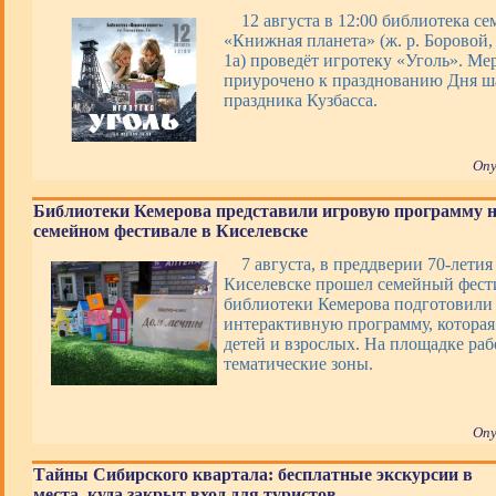
12 августа в 12:00 библиотека с
«Книжная планета» (ж. р. Боровой, 
1а) проведёт игротеку «Уголь». Ме
приурочено к празднованию Дня ша
праздника Кузбасса.
Опу
Библиотеки Кемерова представили игровую программу 
семейном фестивале в Киселевске
7 августа, в преддверии 70-летия
Киселевске прошел семейный фести
библиотеки Кемерова подготовили 
интерактивную программу, которая
детей и взрослых. На площадке раб
тематические зоны.
Опу
Тайны Сибирского квартала: бесплатные экскурсии в
места, куда закрыт вход для туристов