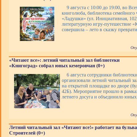
9 августа с 10:00 до 19:00, во В
книголюба, библиотека семейного 
«Ладушки» (ул. Инициативная, 102
литературную игру-путешествие «
совершила – лето в сказку преврати
Опу
«Читают все»: летний читальный зал библиотеки
«Книгоград» собрал юных кемеровчан (0+)
6 августа сотрудники библиотек
организовали летний читальный за
на открытой площадке во дворе (бу
42Б). Мероприятие прошло в рамк
летнего досуга и объединило юных
Опу
Летний читальный зал «Читают все!» работает на бульв
Строителей (0+)