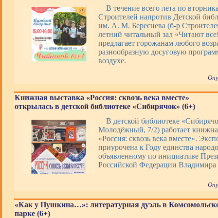
В течение всего лета по вторник
Строителей напротив Детской биб
им. А. М. Береснева (б-р Строителей
летний читальный зал «Читают все
предлагает горожанам любого возр
разнообразную досуговую програм
воздухе.
Опу
Книжная выставка «Россия: сквозь века вместе»
открылась в детской библиотеке «Сибирячок» (6+)
В детской библиотеке «Сибирячо
Молодёжный, 7/2) работает книжна
«Россия: сквозь века вместе». Экс
приурочена к Году единства народо
объявленному по инициативе През
Российской Федерации Владимира
Опу
«Как у Пушкина…»: литературная дуэль в Комсомольск
парке (6+)