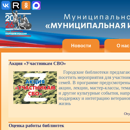
Новости
О нас
Акция «Участникам СВО»
Городские библиотеки предлагаю
посетить мероприятия для участни
семей. В программе предусмотрены
акции, лекции, мастер-классы, тем
и другие культурные события, нап
поддержку и интеграцию ветерано
жизнь
Опу
Оценка работы библиотек