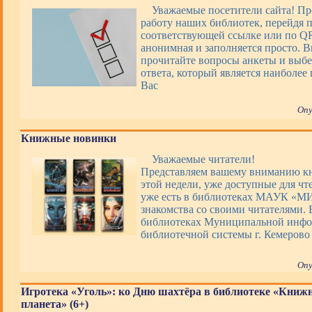
Уважаемые посетители сайта! Пр
работу наших библиотек, перейдя 
соответствующей ссылке или по QR
анонимная и заполняется просто. 
прочитайте вопросы анкеты и выбе
ответа, который является наиболее
Вас
Опу
Книжные новинки
Уважаемые читатели!
Представляем вашему вниманию 
этой недели, уже доступные для чт
уже есть в библиотеках МАУК «М
знакомства со своими читателями. 
библиотеках Муниципальной инфо
библиотечной системы г. Кемерово
Опу
Игротека «Уголь»: ко Дню шахтёра в библиотеке «Книж
планета» (6+)