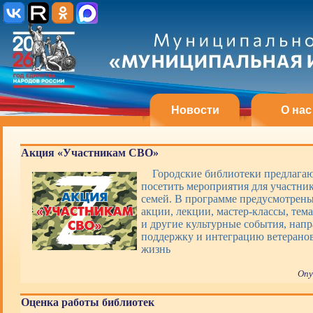
Новости
О нас
Акция «Участникам СВО»
Городские библиотеки предлагаю
посетить мероприятия для участни
семей. В программе предусмотрены
акции, лекции, мастер-классы, тем
и другие культурные события, нап
поддержку и интеграцию ветерано
жизнь
Опу
Оценка работы библиотек