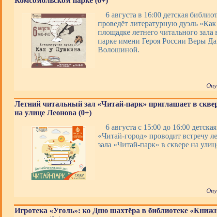
Комсомольском парке (6+)
6 августа в 16:00 детская библи
проведёт литературную дуэль «Как
площадке летнего читального зала
парке имени Героя России Веры Д
Волошиной.
Опу
Летний читальный зал «Читай-парк» приглашает в скве
на улице Леонова (0+)
6 августа с 15:00 до 16:00 детска
«Читай-город» проводит встречу л
зала «Читай-парк» в сквере на улиц
Опу
Игротека «Уголь»: ко Дню шахтёра в библиотеке «Книж