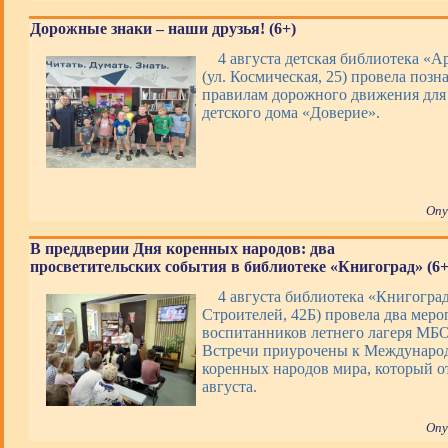
Дорожные знаки – наши друзья! (6+)
4 августа детская библиотека «А
(ул. Космическая, 25) провела позн
правилам дорожного движения для
детского дома «Доверие».
Опу
В преддверии Дня коренных народов: два
просветительских события в библиотеке «Книгоград» (6+
4 августа библиотека «Книгоград
Строителей, 42Б) провела два меро
воспитанников летнего лагеря М
Встречи приурочены к Междунаро
коренных народов мира, который о
августа.
Опу