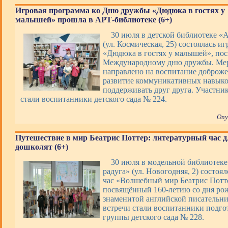
Игровая программа ко Дню дружбы «Дюдюка в гостях у
малышей» прошла в АРТ-библиотеке (6+)
30 июля в детской библиотеке «
(ул. Космическая, 25) состоялась и
«Дюдюка в гостях у малышей», по
Международному дню дружбы. Ме
направлено на воспитание доброже
развитие коммуникативных навыко
поддерживать друг друга. Участни
стали воспитанники детского сада № 224.
Опу
Путешествие в мир Беатрис Поттер: литературный час д
дошколят (6+)
30 июля в модельной библиотек
радуга» (ул. Новогодняя, 2) состоя
час «Волшебный мир Беатрис Потт
посвящённый 160-летию со дня ро
знаменитой английской писательн
встречи стали воспитанники подго
группы детского сада № 228.