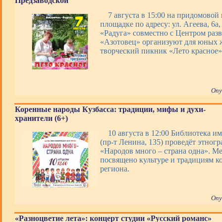
Предзаводской
7 августа в 15:00 на придомовой
площадке по адресу: ул. Агеева, 6а
«Радуга» совместно с Центром раз
«Азотовец» организуют для юных 
творческий пикник «Лето красное»
Опу
Коренные народы Кузбасса: традиции, мифы и духи-
хранители (6+)
10 августа в 12:00 Библиотека им
(пр-т Ленина, 135) проведёт этног
«Народов много – страна одна». М
посвящено культуре и традициям к
региона.
Опу
«Разноцветие лета»: концерт студии «Русский романс»