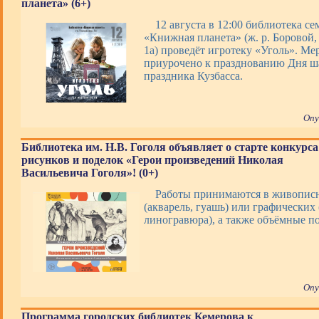
планета» (6+)
12 августа в 12:00 библиотека с
«Книжная планета» (ж. р. Боровой, 
1а) проведёт игротеку «Уголь». Ме
приурочено к празднованию Дня ша
праздника Кузбасса.
Опу
Библиотека им. Н.В. Гоголя объявляет о старте конкурса
рисунков и поделок «Герои произведений Николая
Васильевича Гоголя»! (0+)
Работы принимаются в живопис
(акварель, гуашь) или графических 
линогравюра), а также объёмные 
Опу
Программа городских библиотек Кемерова к