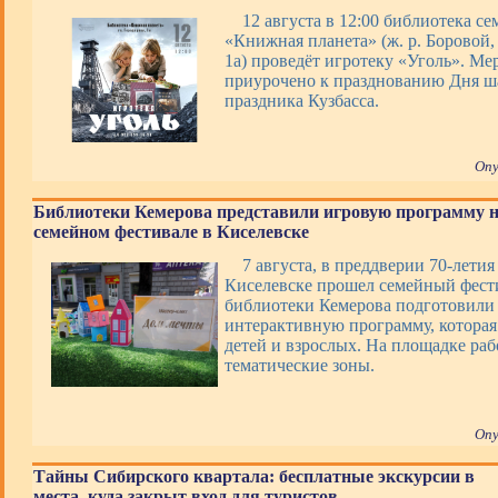
12 августа в 12:00 библиотека с
«Книжная планета» (ж. р. Боровой, 
1а) проведёт игротеку «Уголь». Ме
приурочено к празднованию Дня ша
праздника Кузбасса.
Опу
Библиотеки Кемерова представили игровую программу 
семейном фестивале в Киселевске
7 августа, в преддверии 70-летия
Киселевске прошел семейный фести
библиотеки Кемерова подготовили 
интерактивную программу, которая
детей и взрослых. На площадке раб
тематические зоны.
Опу
Тайны Сибирского квартала: бесплатные экскурсии в
места, куда закрыт вход для туристов