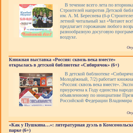
В течение всего лета по вторник
Строителей напротив Детской биб
им. А. М. Береснева (б-р Строителей
летний читальный зал «Читают все
предлагает горожанам любого возр
разнообразную досуговую програм
воздухе.
Опу
Книжная выставка «Россия: сквозь века вместе»
открылась в детской библиотеке «Сибирячок» (6+)
В детской библиотеке «Сибирячо
Молодёжный, 7/2) работает книжна
«Россия: сквозь века вместе». Экс
приурочена к Году единства народо
объявленному по инициативе През
Российской Федерации Владимира
Опу
«Как у Пушкина…»: литературная дуэль в Комсомольск
парке (6+)