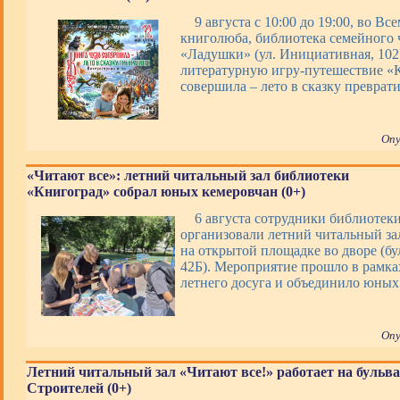
9 августа с 10:00 до 19:00, во В
книголюба, библиотека семейного 
«Ладушки» (ул. Инициативная, 102
литературную игру-путешествие «
совершила – лето в сказку преврати
Опу
«Читают все»: летний читальный зал библиотеки
«Книгоград» собрал юных кемеровчан (0+)
6 августа сотрудники библиотек
организовали летний читальный за
на открытой площадке во дворе (бу
42Б). Мероприятие прошло в рамк
летнего досуга и объединило юных
Опу
Летний читальный зал «Читают все!» работает на бульв
Строителей (0+)