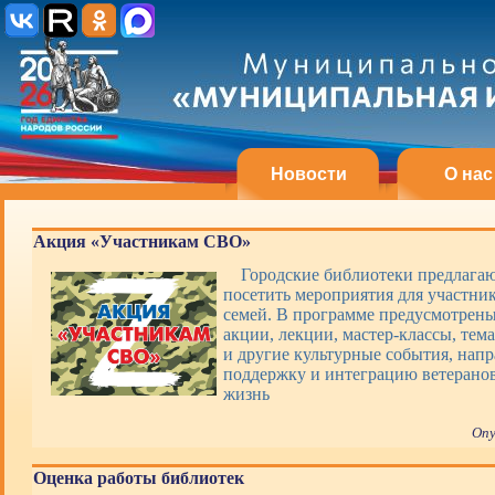
Новости
О нас
Акция «Участникам СВО»
Городские библиотеки предлагаю
посетить мероприятия для участни
семей. В программе предусмотрены
акции, лекции, мастер-классы, тем
и другие культурные события, нап
поддержку и интеграцию ветерано
жизнь
Опу
Оценка работы библиотек