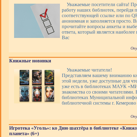
Уважаемые посетители сайта! Пр
работу наших библиотек, перейдя 
соответствующей ссылке или по QR
анонимная и заполняется просто. 
прочитайте вопросы анкеты и выбе
ответа, который является наиболее
Вас
Опу
Книжные новинки
Уважаемые читатели!
Представляем вашему вниманию 
этой недели, уже доступные для чт
уже есть в библиотеках МАУК «М
знакомства со своими читателями. 
библиотеках Муниципальной инфо
библиотечной системы г. Кемерово
Опу
Игротека «Уголь»: ко Дню шахтёра в библиотеке «Книж
планета» (6+)