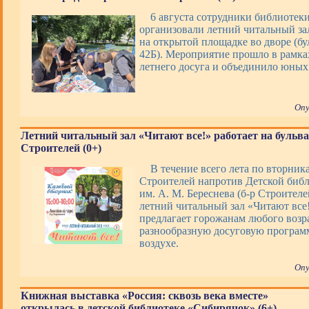
6 августа сотрудники библиотек
организовали летний читальный за
на открытой площадке во дворе (бу
42Б). Мероприятие прошло в рамк
летнего досуга и объединило юных
Опу
Летний читальный зал «Читают все!» работает на бульв
Строителей (0+)
В течение всего лета по вторник
Строителей напротив Детской биб
им. А. М. Береснева (б-р Строителей
летний читальный зал «Читают все
предлагает горожанам любого возр
разнообразную досуговую програм
воздухе.
Опу
Книжная выставка «Россия: сквозь века вместе»
открылась в детской библиотеке «Сибирячок» (6+)