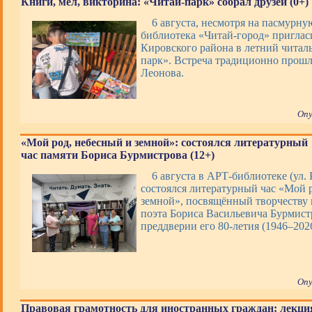
Книги, мел, викторина: «Читай-парк» собрал друзей (0+)
6 августа, несмотря на пасмурную
библиотека «Читай-город» приглас
Кировского района в летний читал
парк». Встреча традиционно прошл
Леонова.
Опу
«Мой род, небесный и земной»: состоялся литературный
час памяти Бориса Бурмистрова (12+)
6 августа в АРТ-библиотеке (ул. 
состоялся литературный час «Мой 
земной», посвящённый творчеству 
поэта Бориса Васильевича Бурмист
преддверии его 80-летия (1946–202
Опу
Правовая грамотность для иностранных граждан: лекци