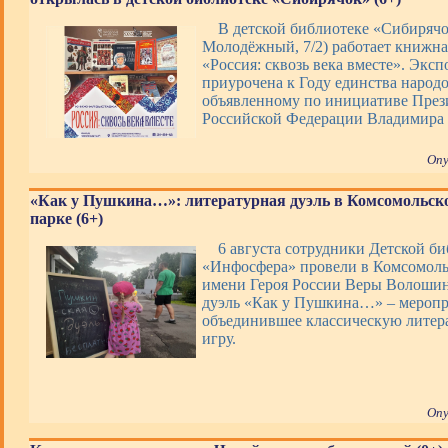
В детской библиотеке «Сибирячо
Молодёжный, 7/2) работает книжна
«Россия: сквозь века вместе». Экс
приурочена к Году единства народо
объявленному по инициативе През
Российской Федерации Владимира
Опу
«Как у Пушкина…»: литературная дуэль в Комсомольск
парке (6+)
6 августа сотрудники Детской б
«Инфосфера» провели в Комсомоль
имени Героя России Веры Волоши
дуэль «Как у Пушкина…» – меропр
объединившее классическую литер
игру.
Опу