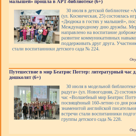
малышей» прошла в АРТ-библиотеке (6+)
30 июля в детской библиотеке «
(ул. Космическая, 25) состоялась и
«Дюдюка в гостях у малышей», по
Международному дню дружбы. Ме
направлено на воспитание доброже
развитие коммуникативных навыко
поддерживать друг друга. Участни
стали воспитанники детского сада № 224.
Опу
Путешествие в мир Беатрис Поттер: литературный час д
дошколят (6+)
30 июля в модельной библиотек
радуга» (ул. Новогодняя, 2) состоя
час «Волшебный мир Беатрис Потт
посвящённый 160-летию со дня ро
знаменитой английской писательн
встречи стали воспитанники подго
группы детского сада № 228.
Опу