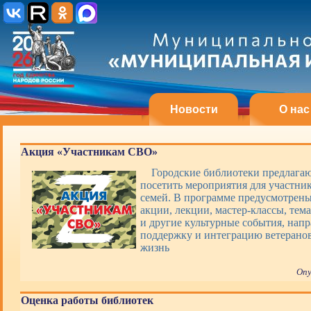
Новости
О нас
Акция «Участникам СВО»
Городские библиотеки предлагаю
посетить мероприятия для участни
семей. В программе предусмотрены
акции, лекции, мастер-классы, тем
и другие культурные события, нап
поддержку и интеграцию ветерано
жизнь
Опу
Оценка работы библиотек