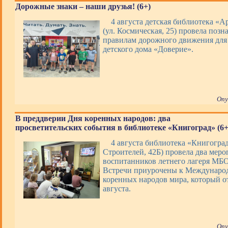
Дорожные знаки – наши друзья! (6+)
4 августа детская библиотека «А
(ул. Космическая, 25) провела позн
правилам дорожного движения для
детского дома «Доверие».
Опу
В преддверии Дня коренных народов: два
просветительских события в библиотеке «Книгоград» (6+
4 августа библиотека «Книгоград
Строителей, 42Б) провела два меро
воспитанников летнего лагеря М
Встречи приурочены к Междунаро
коренных народов мира, который о
августа.
Опу