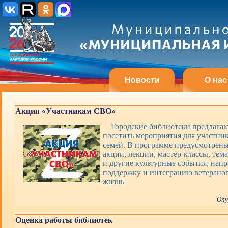
Новости
О нас
Акция «Участникам СВО»
Городские библиотеки предлагаю
посетить мероприятия для участни
семей. В программе предусмотрены
акции, лекции, мастер-классы, тем
и другие культурные события, нап
поддержку и интеграцию ветерано
жизнь
Опу
Оценка работы библиотек