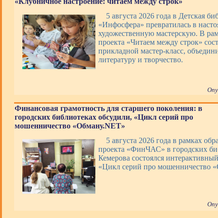
«Клубничное настроение: читаем между строк»
5 августа 2026 года в Детская би
«Инфосфера» превратилась в наст
художественную мастерскую. В ра
проекта «Читаем между строк» сос
прикладной мастер-класс, объеди
литературу и творчество.
Опу
Финансовая грамотность для старшего поколения: в
городских библиотеках обсудили, «Цикл серий про
мошенничество «Обману.NET»
5 августа 2026 года в рамках обр
проекта «ФинЧАС» в городских би
Кемерова состоялся интерактивны
«Цикл серий про мошенничество 
Опу