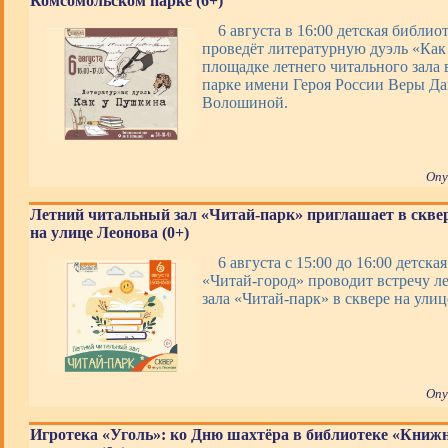
Комсомольском парке (6+)
6 августа в 16:00 детская библи
проведёт литературную дуэль «Как
площадке летнего читального зала
парке имени Героя России Веры Д
Волошиной.
Опу
Летний читальный зал «Читай-парк» приглашает в скве
на улице Леонова (0+)
6 августа с 15:00 до 16:00 детска
«Читай-город» проводит встречу л
зала «Читай-парк» в сквере на улиц
Опу
Игротека «Уголь»: ко Дню шахтёра в библиотеке «Книж