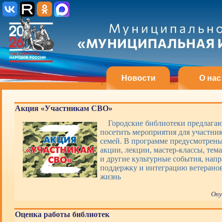
Новости
О нас
Акция «Участникам СВО»
Городские библиотеки предлагаю
посетить мероприятия для участни
семей. В программе предусмотрены
акции, лекции, мастер-классы, тем
и другие культурные события, нап
поддержку и интеграцию ветерано
жизнь
Опу
Оценка работы библиотек