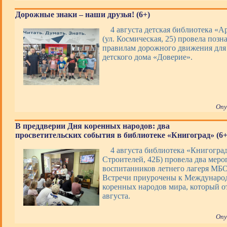
Дорожные знаки – наши друзья! (6+)
4 августа детская библиотека «А
(ул. Космическая, 25) провела позн
правилам дорожного движения для
детского дома «Доверие».
Опу
В преддверии Дня коренных народов: два
просветительских события в библиотеке «Книгоград» (6+
4 августа библиотека «Книгоград
Строителей, 42Б) провела два меро
воспитанников летнего лагеря М
Встречи приурочены к Междунаро
коренных народов мира, который о
августа.
Опу