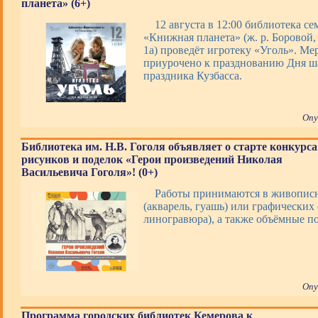
планета» (6+)
12 августа в 12:00 библиотека с
«Книжная планета» (ж. р. Боровой, 
1а) проведёт игротеку «Уголь». Ме
приурочено к празднованию Дня ша
праздника Кузбасса.
Опу
Библиотека им. Н.В. Гоголя объявляет о старте конкурса
рисунков и поделок «Герои произведений Николая
Васильевича Гоголя»! (0+)
Работы принимаются в живопис
(акварель, гуашь) или графических 
линогравюра), а также объёмные 
Опу
Программа городских библиотек Кемерова к