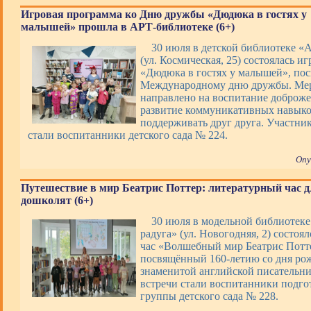
Игровая программа ко Дню дружбы «Дюдюка в гостях у
малышей» прошла в АРТ-библиотеке (6+)
30 июля в детской библиотеке «
(ул. Космическая, 25) состоялась и
«Дюдюка в гостях у малышей», по
Международному дню дружбы. Ме
направлено на воспитание доброже
развитие коммуникативных навыко
поддерживать друг друга. Участни
стали воспитанники детского сада № 224.
Опу
Путешествие в мир Беатрис Поттер: литературный час д
дошколят (6+)
30 июля в модельной библиотек
радуга» (ул. Новогодняя, 2) состоя
час «Волшебный мир Беатрис Потт
посвящённый 160-летию со дня ро
знаменитой английской писательн
встречи стали воспитанники подго
группы детского сада № 228.