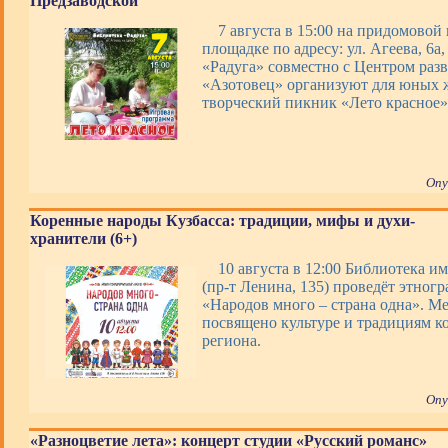
Предзаводской
7 августа в 15:00 на придомовой
площадке по адресу: ул. Агеева, 6а
«Радуга» совместно с Центром раз
«Азотовец» организуют для юных 
творческий пикник «Лето красное»
Опу
Коренные народы Кузбасса: традиции, мифы и духи-
хранители (6+)
10 августа в 12:00 Библиотека им
(пр-т Ленина, 135) проведёт этног
«Народов много – страна одна». М
посвящено культуре и традициям к
региона.
Опу
«Разноцветие лета»: концерт студии «Русский романс»