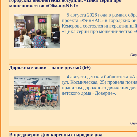
городских библиотеках обсудили, «Цикл серий про
мошенничество «Обману.NET»
5 августа 2026 года в рамках обр
проекта «ФинЧАС» в городских би
Кемерова состоялся интерактивны
«Цикл серий про мошенничество 
Опу
Дорожные знаки – наши друзья! (6+)
4 августа детская библиотека «А
(ул. Космическая, 25) провела позн
правилам дорожного движения для
детского дома «Доверие».
Опу
В преддверии Дня коренных народов: два