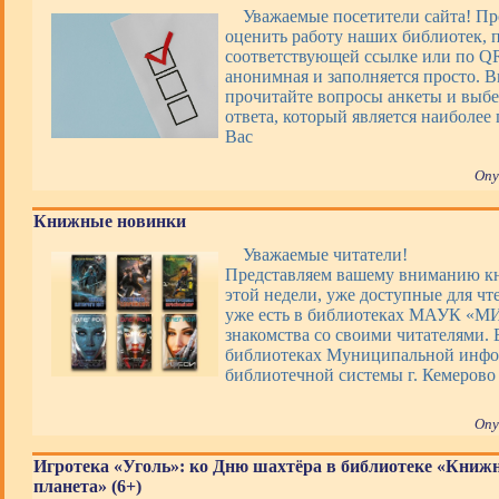
Уважаемые посетители сайта! П
оценить работу наших библиотек, 
соответствующей ссылке или по QR
анонимная и заполняется просто. 
прочитайте вопросы анкеты и выбе
ответа, который является наиболее
Вас
Опу
Книжные новинки
Уважаемые читатели!
Представляем вашему вниманию 
этой недели, уже доступные для чт
уже есть в библиотеках МАУК «М
знакомства со своими читателями. 
библиотеках Муниципальной инфо
библиотечной системы г. Кемерово
Опу
Игротека «Уголь»: ко Дню шахтёра в библиотеке «Книж
планета» (6+)