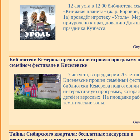
12 августа в 12:00 библиотека с
«Книжная планета» (ж. р. Боровой, 
1а) проведёт игротеку «Уголь». Ме
приурочено к празднованию Дня ша
праздника Кузбасса.
Опу
Библиотеки Кемерова представили игровую программу 
семейном фестивале в Киселевске
7 августа, в преддверии 70-летия
Киселевске прошел семейный фести
библиотеки Кемерова подготовили 
интерактивную программу, которая
детей и взрослых. На площадке раб
тематические зоны.
Опу
Тайны Сибирского квартала: бесплатные экскурсии в
места, куда закрыт вход для туристов