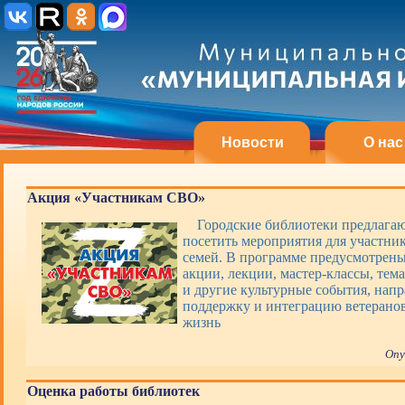
Новости
О нас
Акция «Участникам СВО»
Городские библиотеки предлагаю
посетить мероприятия для участни
семей. В программе предусмотрены
акции, лекции, мастер-классы, тем
и другие культурные события, нап
поддержку и интеграцию ветерано
жизнь
Опу
Оценка работы библиотек