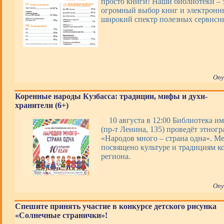
просто книги! Наши библиотеки – э
огромный выбор книг и электронны
широкий спектр полезных сервис
Опу
Коренные народы Кузбасса: традиции, мифы и духи-
хранители (6+)
10 августа в 12:00 Библиотека им
(пр-т Ленина, 135) проведёт этног
«Народов много – страна одна». М
посвящено культуре и традициям к
региона.
Опу
Спешите принять участие в конкурсе детского рисунка
«Солнечные странички»!