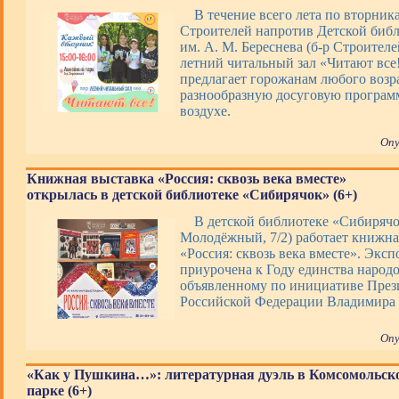
В течение всего лета по вторник
Строителей напротив Детской биб
им. А. М. Береснева (б-р Строителей
летний читальный зал «Читают все
предлагает горожанам любого возр
разнообразную досуговую програм
воздухе.
Опу
Книжная выставка «Россия: сквозь века вместе»
открылась в детской библиотеке «Сибирячок» (6+)
В детской библиотеке «Сибирячо
Молодёжный, 7/2) работает книжна
«Россия: сквозь века вместе». Экс
приурочена к Году единства народо
объявленному по инициативе През
Российской Федерации Владимира
Опу
«Как у Пушкина…»: литературная дуэль в Комсомольск
парке (6+)