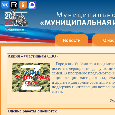
Новости
О нас
Акция «Участникам СВО»
Городские библиотеки предлагаю
посетить мероприятия для участни
семей. В программе предусмотрены
акции, лекции, мастер-классы, тем
и другие культурные события, нап
поддержку и интеграцию ветерано
жизнь
Опу
Оценка работы библиотек