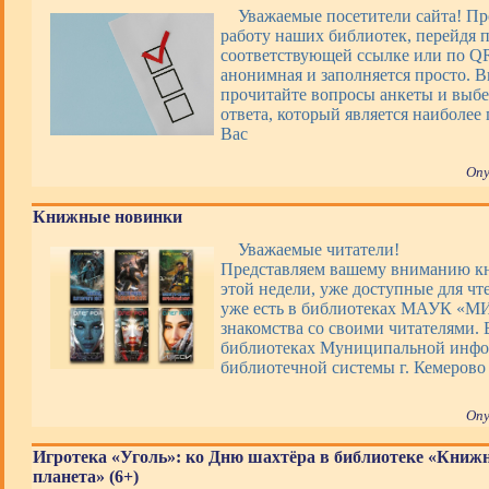
Уважаемые посетители сайта! Пр
работу наших библиотек, перейдя 
соответствующей ссылке или по QR
анонимная и заполняется просто. 
прочитайте вопросы анкеты и выбе
ответа, который является наиболее
Вас
Опу
Книжные новинки
Уважаемые читатели!
Представляем вашему вниманию 
этой недели, уже доступные для чт
уже есть в библиотеках МАУК «М
знакомства со своими читателями. 
библиотеках Муниципальной инфо
библиотечной системы г. Кемерово
Опу
Игротека «Уголь»: ко Дню шахтёра в библиотеке «Книж
планета» (6+)