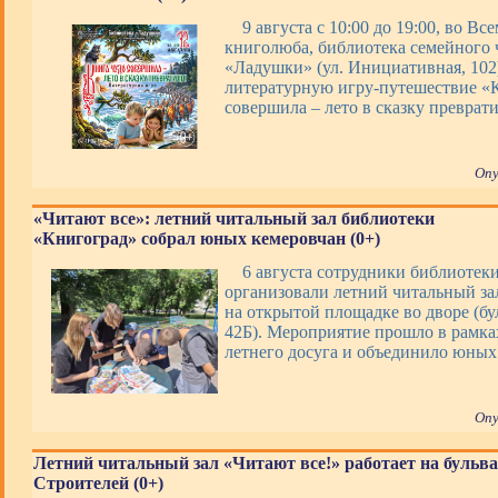
9 августа с 10:00 до 19:00, во В
книголюба, библиотека семейного 
«Ладушки» (ул. Инициативная, 102
литературную игру-путешествие «
совершила – лето в сказку преврати
Опу
«Читают все»: летний читальный зал библиотеки
«Книгоград» собрал юных кемеровчан (0+)
6 августа сотрудники библиотек
организовали летний читальный за
на открытой площадке во дворе (бу
42Б). Мероприятие прошло в рамк
летнего досуга и объединило юных
Опу
Летний читальный зал «Читают все!» работает на бульв
Строителей (0+)