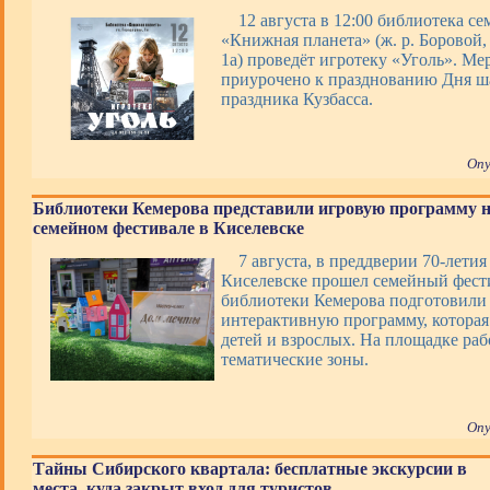
12 августа в 12:00 библиотека с
«Книжная планета» (ж. р. Боровой, 
1а) проведёт игротеку «Уголь». Ме
приурочено к празднованию Дня ша
праздника Кузбасса.
Опу
Библиотеки Кемерова представили игровую программу 
семейном фестивале в Киселевске
7 августа, в преддверии 70-летия
Киселевске прошел семейный фести
библиотеки Кемерова подготовили 
интерактивную программу, которая
детей и взрослых. На площадке раб
тематические зоны.
Опу
Тайны Сибирского квартала: бесплатные экскурсии в
места, куда закрыт вход для туристов