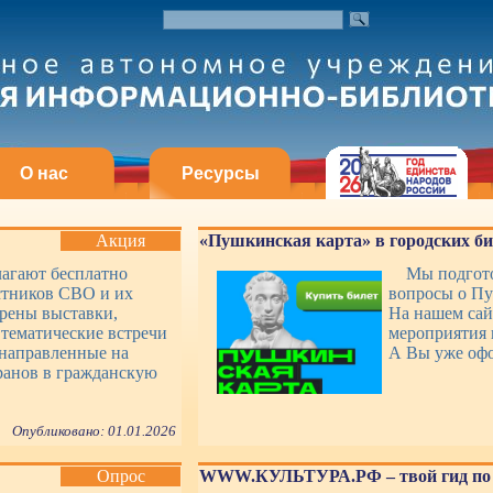
О нас
Ресурсы
Акция
«Пушкинская карта» в городских б
лагают бесплатно
Мы подгото
стников СВО и их
вопросы о Пу
рены выставки,
На нашем сай
 тематические встречи
мероприятия 
 направленные на
А Вы уже оф
ранов в гражданскую
Опубликовано: 01.01.2026
Опрос
WWW.КУЛЬТУРА.РФ – твой гид по 