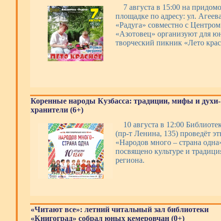
7 августа в 15:00 на придом
площадке по адресу: ул. Агеева
«Радуга» совместно с Центром
«Азотовец» организуют для ю
творческий пикник «Лето крас
Коренные народы Кузбасса: традиции, мифы и духи-
хранители (6+)
10 августа в 12:00 Библиотек
(пр-т Ленина, 135) проведёт э
«Народов много – страна одна
посвящено культуре и традиц
региона.
«Читают все»: летний читальный зал библиотеки
«Книгоград» собрал юных кемеровчан (0+)