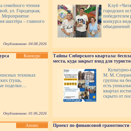
ка семейного чтения
Клуб «Чит
вой, ул. Городецкая,
городских ист
». Мероприятие
победителем 
я шахтёра – главного
конкурса вид
объединений 
Опубликовано: 04.08.2026
курса
Конкурс
Тайны Сибирского квартала: беспл
места, куда закрыт вход для туристо
Культурно-
описных техниках
М. М. Сперан
ских (тушь,
группы на бес
ные поделки…
есть уникаль
квартал юсти
скрыто от пос
Опубликовано: 01.06.2026
Анонс
Проект по финансовой грамотности