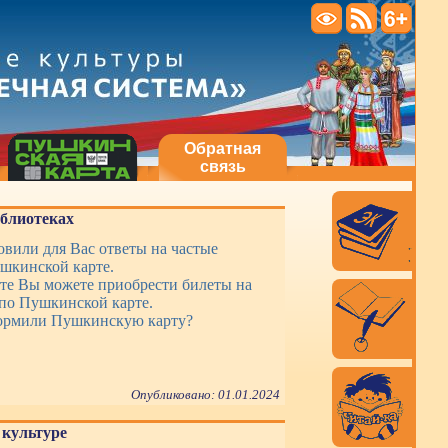
Обратная
связь
иблиотеках
вили для Вас ответы на частые
шкинской карте.
те Вы можете приобрести билеты на
по Пушкинской карте.
ормили Пушкинскую карту?
Опубликовано: 01.01.2024
культуре