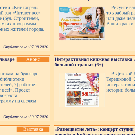
отеки «Книгоград»
Рисуйте ва
й зал «Читают все»
то храбрый р
 (бул. Строителей,
или даже цел
рамках программы
Ваши краски 
юных жителей города.
Опубликовано: 07.08.2026
ульваре
Анонс
Интерактивная книжная выставка 
большой страны» (6+)
рникам на бульваре
В Детской 
 библиотеки
Терешковой, 2
телей, 7) работает
интерактивна
 все!». Проект
истории боль
возраста
грамму на свежем
Опубликовано: 30.07.2026
Выставка
«Разноцветие лета»: концерт студии
прошёл в Библиотеке городских исто