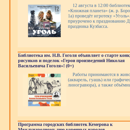
12 августа в 12:00 библиоте
«Книжная планета» (ж. р. Боро
1а) проведёт игротеку «Уголь
приурочено к празднованию Дн
праздника Кузбасса.
Библиотека им. Н.В. Гоголя объявляет о старте кон
рисунков и поделок «Герои произведений Николая
Васильевича Гоголя»! (0+)
Работы принимаются в жив
(акварель, гуашь) или графиче
линогравюра), а также объём
Программа городских библиотек Кемерова к
Международному дню коренных народов