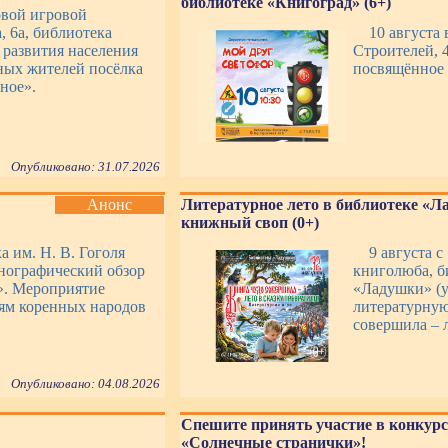
библиотеке «Книгоград» (6+)
овой игровой
, 6а, библиотека
10 августа 
 развития населения
Строителей, 4
ных жителей посёлка
посвящённое
ное».
Опубликовано: 31.07.2026
Анонс
Литературное лето в библиотеке «Л
книжный своп (0+)
а им. Н. В. Гоголя
9 августа с
тнографический обзор
книголюба, б
». Мероприятие
«Ладушки» (у
иям коренных народов
литературную
совершила – л
Опубликовано: 04.08.2026
Спешите принять участие в конкурс
«Солнечные странички»!