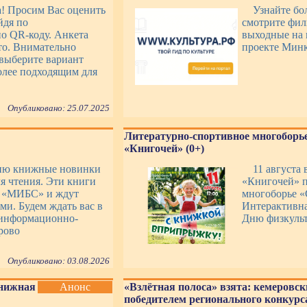
а! Просим Вас оценить
Узнайте бо
йдя по
смотрите фил
о QR-коду. Анкета
выходные на 
то. Внимательно
проекте Мин
выберите вариант
более подходящим для
Опубликовано: 25.07.2025
Литературно-спортивное многоборье
«Книгочей» (0+)
ию книжные новинки
11 августа
я чтения. Эти книги
«Книгочей» п
К «МИБС» и ждут
многоборье 
ми. Будем ждать вас в
Интерактивна
информационно-
Дню физкульт
рово
Опубликовано: 03.08.2026
Книжная
Анонс
«Взлётная полоса» взята: кемеровск
победителем регионального конкурса