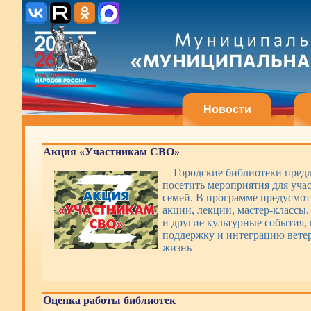
Новости
Акция «Участникам СВО»
Городские библиотеки пред
посетить мероприятия для уча
семей. В программе предусмот
акции, лекции, мастер-классы,
и другие культурные события,
поддержку и интеграцию вете
жизнь
Оценка работы библиотек