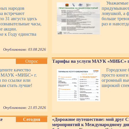
Уважаемые
ных народов
придумывают 
ва встречают
ловушкой, а 
о 31 августа здесь
больше трево
ознавательные часы,
раз и навсег
е акции.
е к Году единства
Опубликовано: 03.08.2026
Опрос
Тарифы на услуги МАУК «МИБС» г
цените качество
Городские 
уг МАУК «МИБС» г.
просто книги
 по ссылке или
огромный выб
ам стать лучше!
широкий спе
Опубликовано: 21.05.2026
ке
Сегодня
«Дорожное путешествие: мой друг С
мероприятий к Международному дню