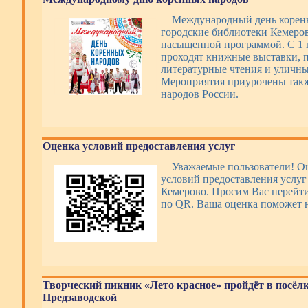
Международный день корен
городские библиотеки Кемеро
насыщенной программой. С 1 п
проходят книжные выставки, п
литературные чтения и уличны
Мероприятия приурочены такж
народов России.
Оценка условий предоставления услуг
Уважаемые пользователи! О
условий предоставления усл
Кемерово. Просим Вас перейти
по QR. Ваша оценка поможет н
Творческий пикник «Лето красное» пройдёт в посёл
Предзаводской