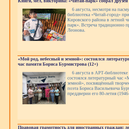
Книги, мел, викторина: «Читай-парк» собрал друзей 
6 августа, несмотря на пасм
библиотека «Читай-город» пр
Кировского района в летний ч
парк». Встреча традиционно п
Леонова.
«Мой род, небесный и земной»: состоялся литерату
час памяти Бориса Бурмистрова (12+)
6 августа в АРТ-библиотеке 
состоялся литературный час «
земной», посвящённый творче
поэта Бориса Васильевича Бур
преддверии его 80-летия (1946
Правовая грамотность для иностранных граждан: л