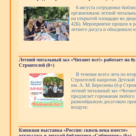
6 августа сотрудники библи
организовали летний читальны
на открытой площадке во дворе
42Б). Мероприятие прошло в 
летнего досуга и объединило 
Летний читальный зал «Читают все!» работает на б
Строителей (0+)
В течение всего лета по вто
Строителей напротив Детской
им. А. М. Береснева (б-р Строи
летний читальный зал «Читают
предлагает горожанам любого 
разнообразную досуговую про
воздухе.
Книжная выставка «Россия: сквозь века вместе»
открылась в детской библиотеке «Сибирячок» (6+)