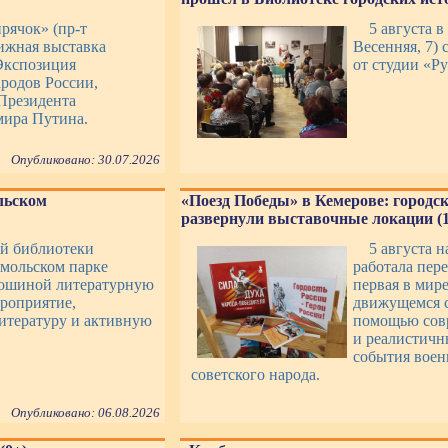
рячок» (пр-т
5 августа в
ижная выставка
Весенняя, 7) 
 Экспозиция
от студии «Р
ародов России,
Президента
мира Путина.
Опубликовано: 30.07.2026
льском
«Поезд Победы» в Кемерове: городс
развернули выставочные локации (1
ой библиотеки
5 августа 
мольском парке
работала пер
лошиной литературную
первая в мир
роприятие,
движущемся с
итературу и активную
помощью совр
и реалистичн
события воен
советского народа.
Опубликовано: 06.08.2026