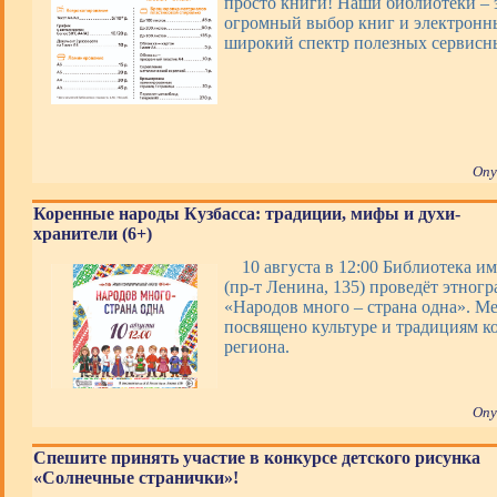
просто книги! Наши библиотеки – э
огромный выбор книг и электронны
широкий спектр полезных сервис
Опу
Коренные народы Кузбасса: традиции, мифы и духи-
хранители (6+)
10 августа в 12:00 Библиотека им
(пр-т Ленина, 135) проведёт этног
«Народов много – страна одна». М
посвящено культуре и традициям к
региона.
Опу
Спешите принять участие в конкурсе детского рисунка
«Солнечные странички»!