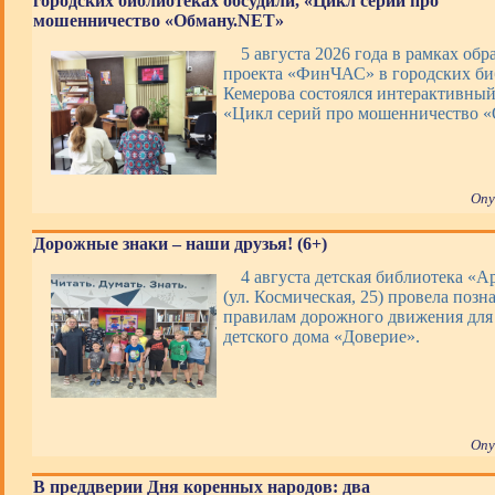
городских библиотеках обсудили, «Цикл серий про
мошенничество «Обману.NET»
5 августа 2026 года в рамках обр
проекта «ФинЧАС» в городских би
Кемерова состоялся интерактивны
«Цикл серий про мошенничество 
Опу
Дорожные знаки – наши друзья! (6+)
4 августа детская библиотека «А
(ул. Космическая, 25) провела позн
правилам дорожного движения для
детского дома «Доверие».
Опу
В преддверии Дня коренных народов: два