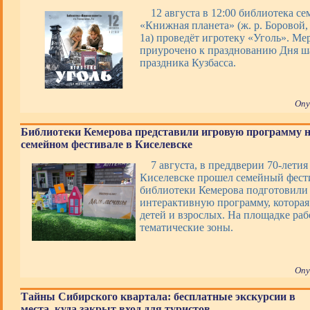
12 августа в 12:00 библиотека с
«Книжная планета» (ж. р. Боровой, 
1а) проведёт игротеку «Уголь». Ме
приурочено к празднованию Дня ша
праздника Кузбасса.
Опу
Библиотеки Кемерова представили игровую программу 
семейном фестивале в Киселевске
7 августа, в преддверии 70-летия
Киселевске прошел семейный фести
библиотеки Кемерова подготовили 
интерактивную программу, которая
детей и взрослых. На площадке раб
тематические зоны.
Опу
Тайны Сибирского квартала: бесплатные экскурсии в
места, куда закрыт вход для туристов