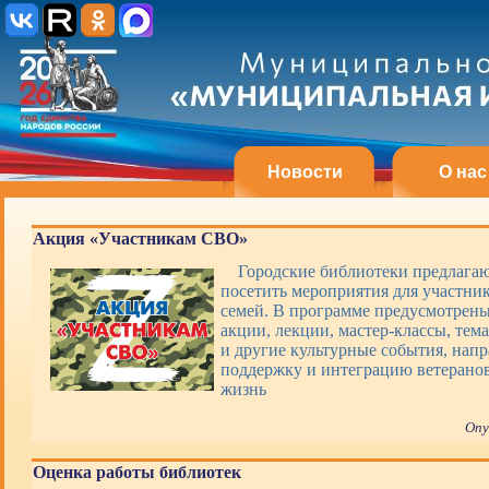
Новости
О нас
Акция «Участникам СВО»
Городские библиотеки предлагаю
посетить мероприятия для участни
семей. В программе предусмотрены
акции, лекции, мастер-классы, тем
и другие культурные события, нап
поддержку и интеграцию ветерано
жизнь
Опу
Оценка работы библиотек