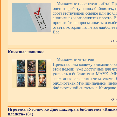
Уважаемые посетители сайта! П
оценить работу наших библиотек, 
соответствующей ссылке или по QR
анонимная и заполняется просто. 
прочитайте вопросы анкеты и выбе
ответа, который является наиболее
Вас
Опу
Книжные новинки
Уважаемые читатели!
Представляем вашему вниманию 
этой недели, уже доступные для чт
уже есть в библиотеках МАУК «М
знакомства со своими читателями. 
библиотеках Муниципальной инфо
библиотечной системы г. Кемерово
Опу
Игротека «Уголь»: ко Дню шахтёра в библиотеке «Книж
планета» (6+)