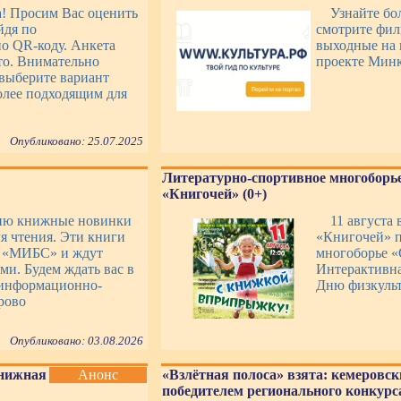
а! Просим Вас оценить
Узнайте бо
йдя по
смотрите фил
о QR-коду. Анкета
выходные на 
то. Внимательно
проекте Мин
выберите вариант
более подходящим для
Опубликовано: 25.07.2025
Литературно-спортивное многоборье
«Книгочей» (0+)
ию книжные новинки
11 августа
я чтения. Эти книги
«Книгочей» п
К «МИБС» и ждут
многоборье 
ми. Будем ждать вас в
Интерактивна
информационно-
Дню физкульт
рово
Опубликовано: 03.08.2026
Книжная
Анонс
«Взлётная полоса» взята: кемеровск
победителем регионального конкурса