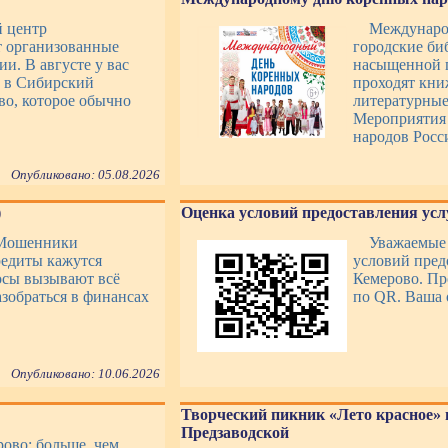
й центр
Междунаро
т организованные
городские би
и. В августе у вас
насыщенной п
ь в Сибирский
проходят кни
во, которое обычно
литературные
Мероприятия 
народов Росс
Опубликовано: 05.08.2026
)
Оценка условий предоставления усл
 Мошенники
Уважаемые 
едиты кажутся
условий пре
осы вызывают всё
Кемерово. Пр
азобраться в финансах
по QR. Ваша 
Опубликовано: 10.06.2026
Творческий пикник «Лето красное» 
Предзаводской
ово: больше, чем