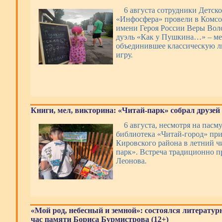
6 августа сотрудники Детск
«Инфосфера» провели в Комсо
имени Героя России Веры Во
дуэль «Как у Пушкина…» – ме
объединившее классическую л
игру.
Книги, мел, викторина: «Читай-парк» собрал друзей 
6 августа, несмотря на пасм
библиотека «Читай-город» пр
Кировского района в летний ч
парк». Встреча традиционно п
Леонова.
«Мой род, небесный и земной»: состоялся литерату
час памяти Бориса Бурмистрова (12+)