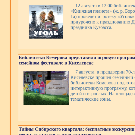
12 августа в 12:00 библиоте
«Книжная планета» (ж. р. Боро
1а) проведёт игротеку «Уголь
приурочено к празднованию Дн
праздника Кузбасса.
Библиотеки Кемерова представили игровую програм
семейном фестивале в Киселевске
7 августа, в преддверии 70-л
Киселевске прошел семейный 
библиотеки Кемерова подготов
интерактивную программу, ко
детей и взрослых. На площадк
тематические зоны.
Тайны Сибирского квартала: бесплатные экскурсии
места, куда закрыт вход для туристов