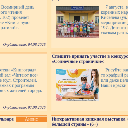
во Всемирный день
7 августа,
ого чтения
коренных нар
 102) проведёт
Киселёва (ул
ие «Книга чудо
мероприятие 
вратило!».
197. Дети от
сказкам разн
Опубликовано: 04.08.2026
Спешите принять участие в конкурс
«Солнечные странички»!
отеки «Книгоград»
Рисуйте ва
й зал «Читают все»
то храбрый р
 (бул. Строителей,
или даже цел
рамках программы
Ваши краски 
юных жителей города.
Опубликовано: 07.08.2026
ульваре
Анонс
Интерактивная книжная выставка 
большой страны» (6+)