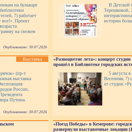
рникам на бульваре
В Детской 
 библиотеки
Терешковой, 2
телей, 7) работает
интерактивна
 все!». Проект
истории боль
возраста
грамму на свежем
Опубликовано: 30.07.2026
Выставка
«Разноцветие лета»: концерт студии
прошёл в Библиотеке городских исто
рячок» (пр-т
5 августа в
ижная выставка
Весенняя, 7) 
 Экспозиция
от студии «Р
ародов России,
Президента
мира Путина.
Опубликовано: 30.07.2026
льском
«Поезд Победы» в Кемерове: городс
развернули выставочные локации (1