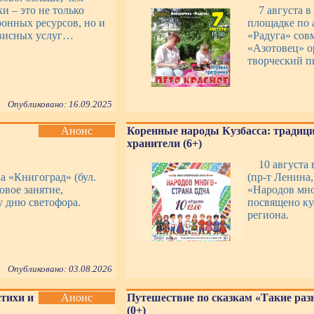
и – это не только
7 августа 
онных ресурсов, но и
площадке по а
рвисных услуг…
«Радуга» сов
«Азотовец» о
творческий п
Опубликовано: 16.09.2025
Анонс
Коренные народы Кузбасса: традици
хранители (6+)
10 августа 
ка «Книгоград» (бул.
(пр-т Ленина
овое занятие,
«Народов мно
 дню светофора.
посвящено ку
региона.
Опубликовано: 03.08.2026
стихи и
Анонс
Путешествие по сказкам «Такие раз
(0+)