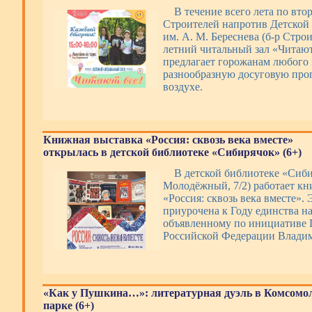
В течение всего лета по вто
Строителей напротив Детской
им. А. М. Береснева (б-р Строи
летний читальный зал «Читают
предлагает горожанам любого 
разнообразную досуговую про
воздухе.
Книжная выставка «Россия: сквозь века вместе»
открылась в детской библиотеке «Сибирячок» (6+)
В детской библиотеке «Сиби
Молодёжный, 7/2) работает кн
«Россия: сквозь века вместе».
приурочена к Году единства н
объявленному по инициативе 
Российской Федерации Влади
«Как у Пушкина…»: литературная дуэль в Комсомо
парке (6+)