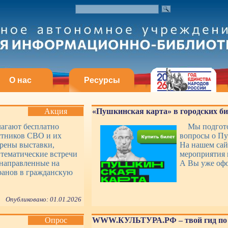
О нас
Ресурсы
Акция
«Пушкинская карта» в городских б
лагают бесплатно
Мы подгото
стников СВО и их
вопросы о Пу
рены выставки,
На нашем сай
 тематические встречи
мероприятия 
 направленные на
А Вы уже оф
ранов в гражданскую
Опубликовано: 01.01.2026
Опрос
WWW.КУЛЬТУРА.РФ – твой гид по 