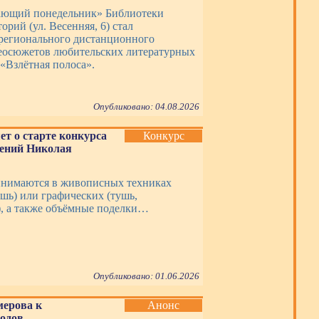
ающий понедельник» Библиотеки
орий (ул. Весенняя, 6) стал
регионального дистанционного
еосюжетов любительских литературных
«Взлётная полоса».
Опубликовано: 04.08.2026
ет о старте конкурса
Конкурс
дений Николая
инимаются в живописных техниках
ашь) или графических (тушь,
, а также объёмные поделки…
Опубликовано: 01.06.2026
мерова к
Анонс
одов