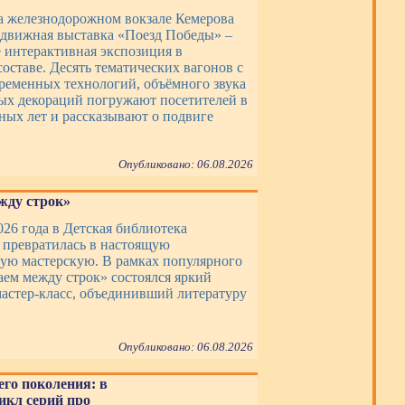
на железнодорожном вокзале Кемерова
едвижная выставка «Поезд Победы» –
е интерактивная экспозиция в
оставе. Десять тематических вагонов с
еменных технологий, объёмного звука
ых декораций погружают посетителей в
ных лет и рассказывают о подвиге
Опубликовано: 06.08.2026
жду строк»
026 года в Детская библиотека
превратилась в настоящую
ую мастерскую. В рамках популярного
аем между строк» состоялся яркий
астер-класс, объединивший литературу
Опубликовано: 06.08.2026
го поколения: в
икл серий про