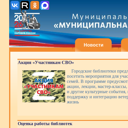
Новости
Акция «Участникам СВО»
Городские библиотеки пред
посетить мероприятия для уча
семей. В программе предусмот
акции, лекции, мастер-классы,
и другие культурные события,
поддержку и интеграцию вете
жизнь
Оценка работы библиотек