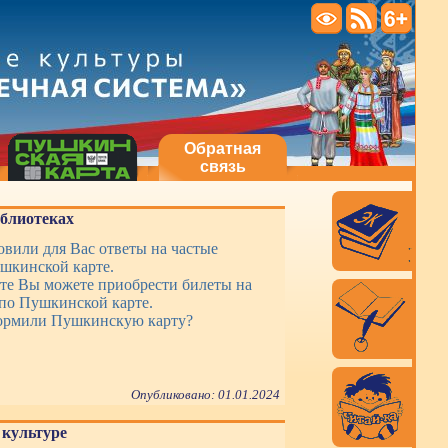
Обратная
связь
иблиотеках
вили для Вас ответы на частые
шкинской карте.
те Вы можете приобрести билеты на
по Пушкинской карте.
ормили Пушкинскую карту?
Опубликовано: 01.01.2024
культуре