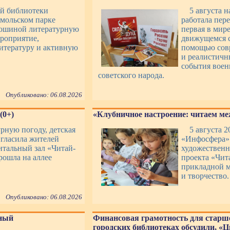
ой библиотеки
5 августа 
мольском парке
работала пер
лошиной литературную
первая в мир
роприятие,
движущемся с
итературу и активную
помощью совр
и реалистичн
события воен
советского народа.
Опубликовано: 06.08.2026
(0+)
«Клубничное настроение: читаем ме
урную погоду, детская
5 августа 2
игласила жителей
«Инфосфера» 
итальный зал «Читай-
художественн
рошла на аллее
проекта «Чит
прикладной м
и творчество.
Опубликовано: 06.08.2026
рный
Финансовая грамотность для старше
городских библиотеках обсудили, «Ц