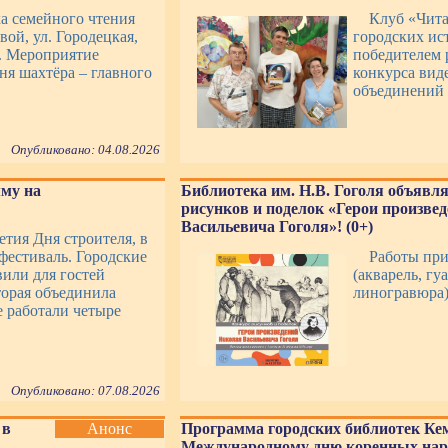
ка семейного чтения
Клуб «Чит
вой, ул. Городецкая,
городских ист
». Мероприятие
победителем 
я шахтёра – главного
конкурса вид
объединений 
Опубликовано: 04.08.2026
му на
Библиотека им. Н.В. Гоголя объявля
рисунков и поделок «Герои произве
Васильевича Гоголя»! (0+)
етия Дня строителя, в
фестиваль. Городские
Работы пр
или для гостей
(акварель, гу
торая объединила
линогравюра)
е работали четыре
Опубликовано: 07.08.2026
 в
Анонс
Программа городских библиотек Ке
Международному дню коренных нар