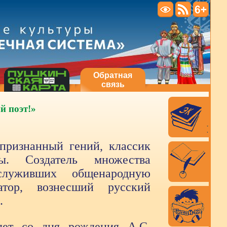
Обратная
связь
й поэт!»
признанный гений, классик
ы. Создатель множества
аслуживших общенародную
атор, вознесший русский
.
лет со дня рождения А.С.