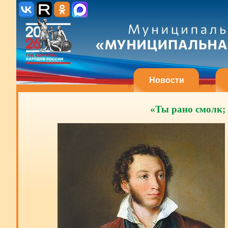
Новости
«Ты рано смолк;