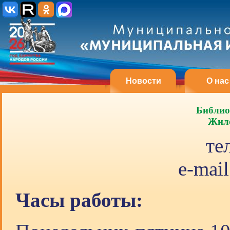
Новости
О нас
Библио
Жило
те
e-mail
Часы работы: