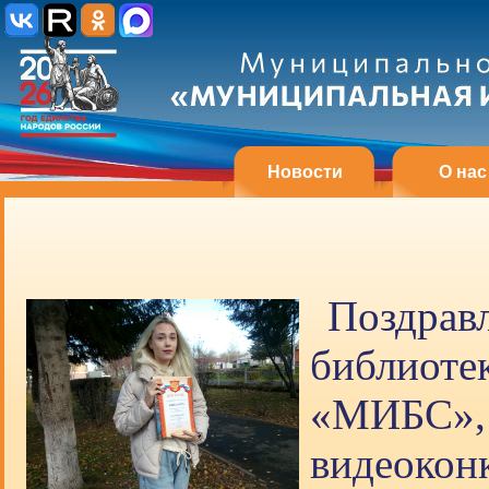
Новости
О нас
Поздра
библиоте
«МИБС»
видеоконк