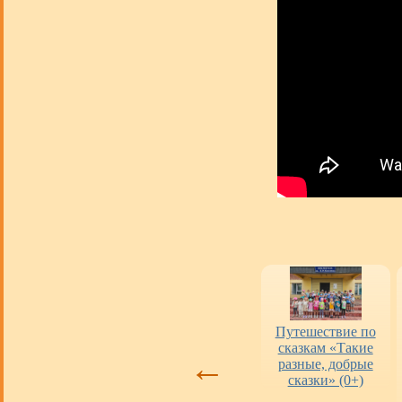
Оценка работы
«Пушкинская
Путешествие по
библиотек
карта» в городских
сказкам «Такие
←
библиотеках
разные, добрые
сказки» (0+)