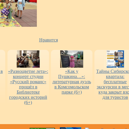
Нравится
 в
«Разноцветие лета»:
«Как у
Тайны Сибирск
концерт студии
Пушкина…»:
квартала:
«Русский романс»
литературная дуэль
бесплатные
прошёл в
в Комсомольском
экскурсии в мес
Библиотеке
парке (6+)
куда закрыт вх
городских историй
для туристов
(6+)