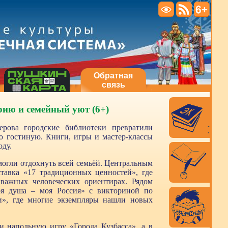
Обратная
связь
ию и семейный уют (6+)
рова городские библиотеки превратили
 гостиную. Книги, игры и мастер-классы
оду.
смогли отдохнуть всей семьёй. Центральным
тавка «17 традиционных ценностей», где
 важных человеческих ориентирах. Рядом
я душа – моя Россия» с викториной по
», где многие экземпляры нашли новых
и напольную игру «Города Кузбасса», а в