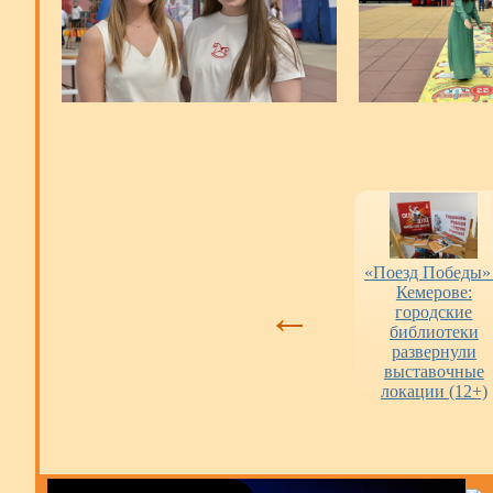
и
Оценка работы
«Пушкинская
«Поезд Победы»
.
библиотек
карта» в городских
Кемерове:
←
библиотеках
городские
библиотеки
развернули
выставочные
локации (12+)