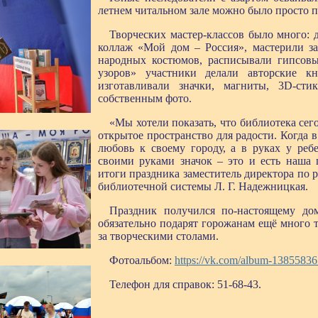
летнем читальном зале можно было просто п
Творческих мастер-классов было много: 
коллаж «Мой дом – Россия», мастерили з
народных костюмов, расписывали гипсовы
узоров» участники делали авторские к
изготавливали значки, магниты, 3D-ст
собственным фото.
«Мы хотели показать, что библиотека сего
открытое пространство для радости. Когда 
любовь к своему городу, а в руках у реб
своими руками значок – это и есть наша 
итоги праздника заместитель директора п
библиотечной системы Л. Г. Надежницкая.
Праздник получился по-настоящему до
обязательно подарят горожанам ещё много т
за творческими столами.
Фотоальбом:
https://vk.com/album-1385583
Телефон для справок: 51-68-43.