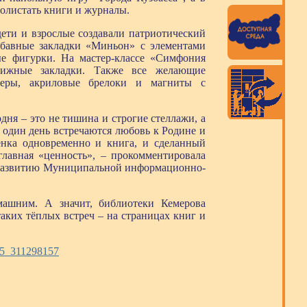
олистать книги и журналы.
дети и взрослые создавали патриотический
абавные закладки «Миньон» с элементами
е фигурки. На мастер-классе «Симфония
нижные закладки. Также все желающие
икеры, акриловые брелоки и магниты с
дня – это не тишина и строгие стеллажи, а
в один день встречаются любовь к Родине и
енка одновременно и книга, и сделанный
главная «ценность», – прокомментировала
о развитию Муниципальной информационно-
машним. А значит, библиотеки Кемерова
аких тёплых встреч – на страницах книг и
65_311298157