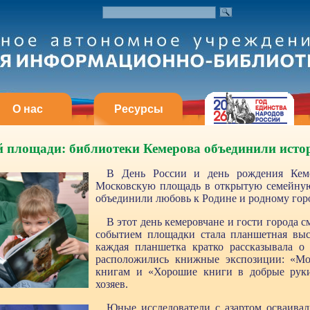
О нас
Ресурсы
 площади: библиотеки Кемерова объединили истор
В День России и день рождения Кеме
Московскую площадь в открытую семейную
объединили любовь к Родине и родному гор
В этот день кемеровчане и гости города 
событием площадки стала планшетная выс
каждая планшетка кратко рассказывала о
расположились книжные экспозиции: «Мо
книгам и «Хорошие книги в добрые руки
хозяев.
Юные исследователи с азартом осваивал