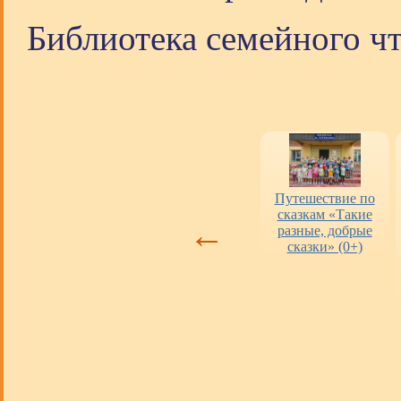
Библиотека семейного чт
Оценка работы
«Пушкинская
Путешествие по
библиотек
карта» в городских
сказкам «Такие
←
библиотеках
разные, добрые
сказки» (0+)