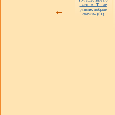
Оценка работы
«Пушкинская
Путешествие по
библиотек
карта» в городских
сказкам «Такие
←
библиотеках
разные, добрые
сказки» (0+)