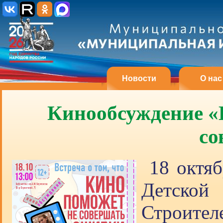
Новости
О нас
Кинообсуждение «В
со
18 октя
Детской
Строите