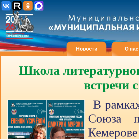
Новости
О нас
Школа литературног
встречи 
В рамка
Союза п
Кемеров