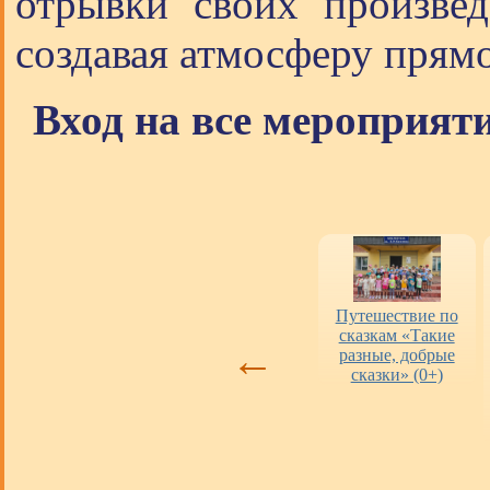
отрывки своих произвед
создавая атмосферу прямо
Вход на все мероприят
Оценка работы
«Пушкинская
Путешествие по
библиотек
карта» в городских
сказкам «Такие
←
библиотеках
разные, добрые
сказки» (0+)