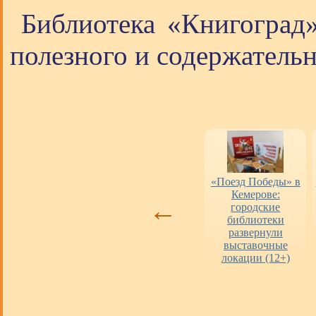
Библиотека «Книгоград
полезного и содержательн
Оценка работы
«Пушкинская
«Поезд Победы» в
библиотек
карта» в городских
Кемерове:
←
библиотеках
городские
библиотеки
развернули
выставочные
локации (12+)