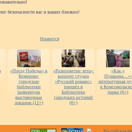
ознавательно!
ог безопасности вас и ваших близких!
Нравится
о
«Поезд Победы» в
«Разноцветие лета»:
«Как у
Кемерове:
концерт студии
Пушкина…»:
городские
«Русский романс»
литературная ду
библиотеки
прошёл в
в Комсомольск
развернули
Библиотеке
парке (6+)
выставочные
городских историй
локации (12+)
(6+)