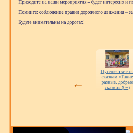
Приходите на наши мероприятия – будет интересно и п
Помните: соблюдение правил дорожного движения – зал
Будьте внимательны на дорогах!
и
Оценка работы
«Пушкинская
Путешествие п
.
библиотек
карта» в городских
сказкам «Такие
←
библиотеках
разные, добрые
сказки» (0+)