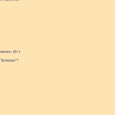
жено» (6+)
"Зеленые"!