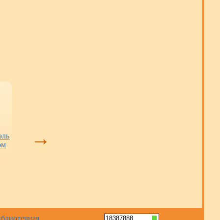
Тайны Сибирского
«Взлётная полоса»
Книжные нови
квартала:
взята: кемеровский
→
эль
бесплатные
клуб стал
ом
экскурсии в места,
победителем
куда закрыт вход
регионального
для туристов
конкурса (12+)
18387888