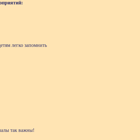
оприятий:
етям легко запомнить
налы так важны!