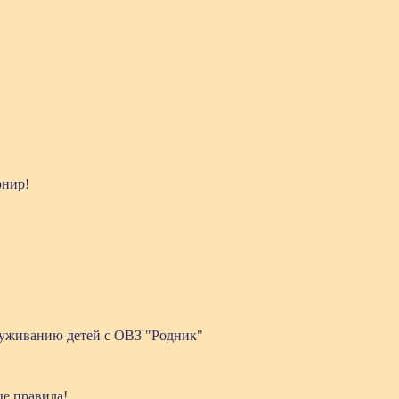
рнир!
уживанию детей с ОВЗ "Родник"
е правила!