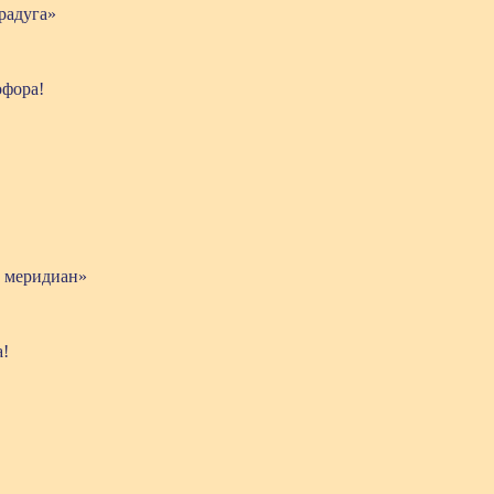
радуга»
офора!
 меридиан»
а!