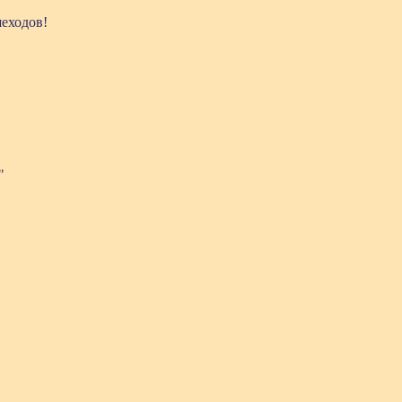
еходов!
"